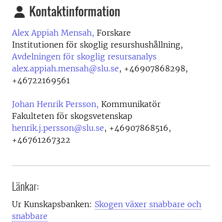
Kontaktinformation
Alex Appiah Mensah,
Forskare
Institutionen för skoglig resurshushållning,
Avdelningen för skoglig resursanalys
alex.appiah.mensah@slu.se
,
+46907868298,
+46722169561
Johan Henrik Persson,
Kommunikatör
Fakulteten för skogsvetenskap
henrik.j.persson@slu.se
,
+46907868516,
+46761267322
Länkar:
Ur Kunskapsbanken:
Skogen växer snabbare och
snabbare