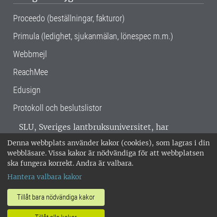
Proceedo (beställningar, fakturor)
Primula (ledighet, sjukanmälan, lönespec m.m.)
Webbmejl
ReachMee
Edusign
Protokoll och beslutslistor
SLU, Sveriges lantbruksuniversitet, har
verksamhet över hela Sverige. Huvudorter är
Denna webbplats använder kakor (cookies), som lagras i din
Alnarp, Uppsala och Umeå.
SLU är
webbläsare. Vissa kakor är nödvändiga för att webbplatsen
miljöcertifierat enligt ISO 14001. •
Telefon:
ska fungera korrekt. Andra är valbara.
018-67 10 00 • Org nr: 202100-2817 •
Om
Hantera valbara kakor
medarbetarwebben
•
SLU:s fakturaadress
•
Om SLU:s webbplatser
•
Vid KRIS
Tillåt bara nödvändiga kakor
•
Hantera kakor
•
Behandling av