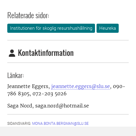
Relaterade sidor:
Institutionen för skoglig resurshushållning
Heureka
Kontaktinformation
Länkar:
Jeannette Eggers,
jeannette.eggers@slu.se
, 090-
786 8305, 072-203 5026
Saga Nord, saga.nord@hotmail.se
SIDANSVARIG:
MONA.BONTA.BERGMAN@SLU.SE