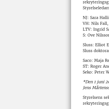
rekryterings
Styrelseleda
NJ: Sara Hall
VH: Nils Fall
LTV: Ingrid S
S: Ove Nilsso
Sluss: Elliot
Sluss doktor
Saco: Maja Re
ST: Roger And
Seko: Peter W
*Den 1 juni 2
Jens Mårtenss
Styrelsens se
rekryterings