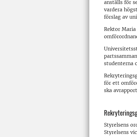
anställs för 
vardera högst
förslag av uni
Rektor Maria 
omförordnan
Universitetss
partssammans
studenterna 
Rekryterings
för ett omför
ska avrapport
Rekryteringsg
Styrelsens o
Styrelsens vi