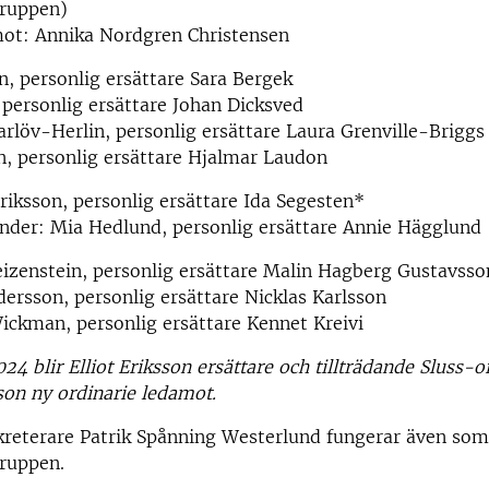
gruppen)
mot: Annika Nordgren Christensen
in, personlig ersättare Sara Bergek
, personlig ersättare Johan Dicksved
arlöv-Herlin, personlig ersättare Laura Grenville-Brigg
n, personlig ersättare Hjalmar Laudon
 Eriksson, personlig ersättare Ida Segesten*
ander: Mia Hedlund, personlig ersättare Annie Hägglund
izenstein, personlig ersättare Malin Hagberg Gustavsso
ersson, personlig ersättare Nicklas Karlsson
ickman, personlig ersättare Kennet Kreivi
024 blir Elliot Eriksson ersättare och tillträdande Sluss-
on ny ordinarie ledamot.
kreterare Patrik Spånning Westerlund fungerar även som 
gruppen.