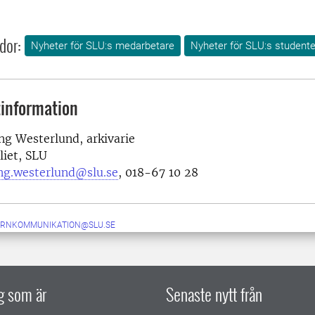
dor:
Nyheter för SLU:s medarbetare
Nyheter för SLU:s studente
information
ng Westerlund, arkivarie
liet, SLU
ing.westerlund@slu.se
, 018-67 10 28
ERNKOMMUNIKATION@SLU.SE
ig som är
Senaste nytt från