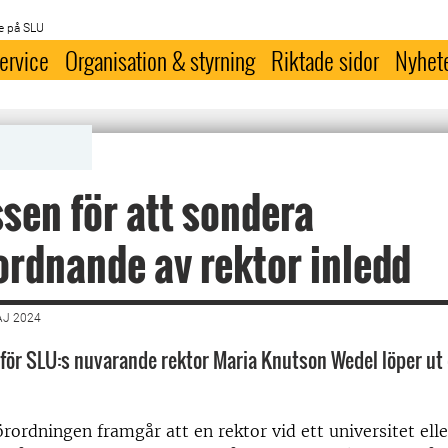
e på SLU
ervice
Organisation & styrning
Riktade sidor
Nyhet
sen för att sondera
rdnande av rektor inledd
AJ 2024
för SLU:s nuvarande rektor Maria Knutson Wedel löper ut 
rordningen framgår att en rektor vid ett universitet ell