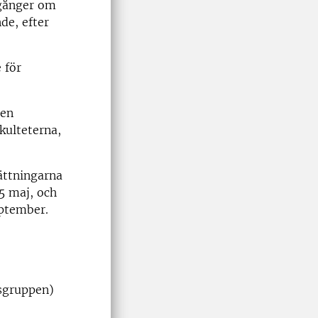
 gånger om
de, efter
 för
 en
kulteterna,
ättningarna
5 maj, och
eptember.
gsgruppen)