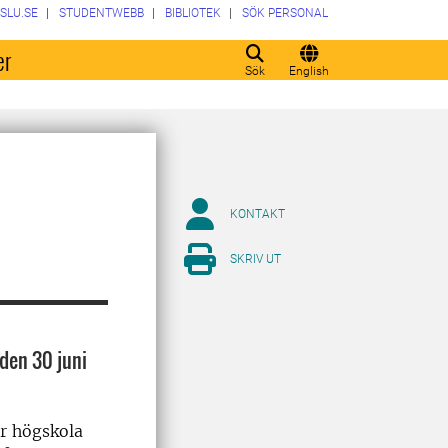
SLU.SE
STUDENTWEBB
BIBLIOTEK
SÖK PERSONAL
er
Sök
English
KONTAKT
SKRIV UT
den 30 juni
er högskola