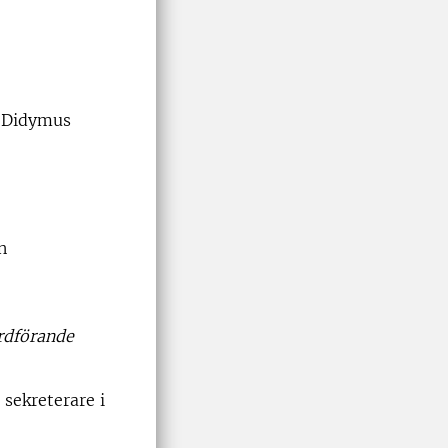
s Didymus
n
ordförande
sekreterare i