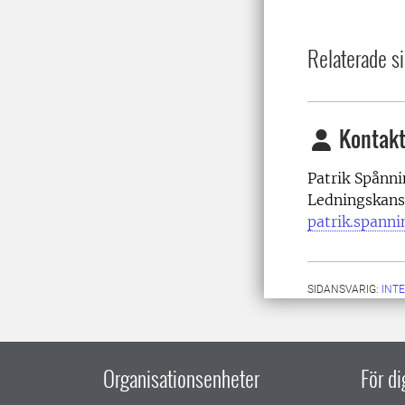
Relaterade si
Kontakt
Patrik Spånni
Ledningskans
patrik.spann
SIDANSVARIG:
INT
Organisationsenheter
För d