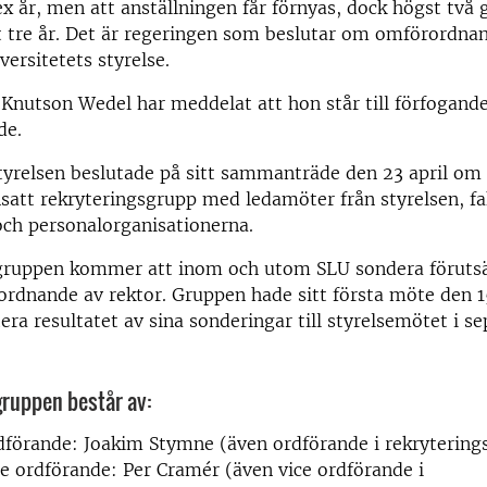
sex år, men att anställningen får förnyas, dock högst två
 tre år. Det är regeringen som beslutar om omförordnan
versitetets styrelse.
Knutson Wedel har meddelat att hon står till förfogande
de.
tyrelsen beslutade på sitt sammanträde den 23 april om
att rekryteringsgrupp med ledamöter från styrelsen, fa
och personalorganisationerna.
gruppen kommer att inom och utom SLU sondera föruts
ordnande av rektor. Gruppen hade sitt första möte den 1
era resultatet av sina sonderingar till styrelsemötet i s
ruppen består av:
rdförande: Joakim Stymne (även ordförande i rekryterin
ce ordförande: Per Cramér (även vice ordförande i