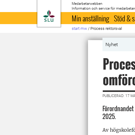
Medarbetarwebben
Information och service för medarbetar
Till startsida
Min anställning
Stöd & s
start mw
/
Process rektorsval
Nyhet
Proces
omföro
PUBLICERAD: 17 M
Förordnandet 
2025.
Av högskolefö