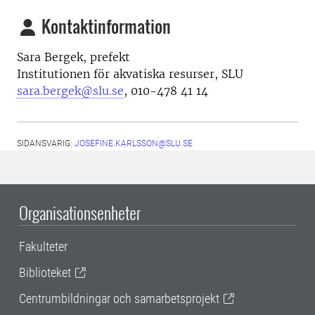
Kontaktinformation
Sara Bergek,
prefekt
Institutionen för akvatiska resurser, SLU
sara.bergek@slu.se
, 010-478 41 14
SIDANSVARIG:
JOSEFINE.KARLSSON@SLU.SE
Organisationsenheter
Fakulteter
Biblioteket
Centrumbildningar och samarbetsprojekt