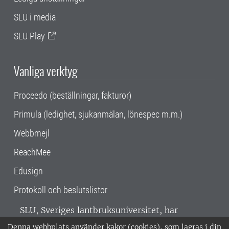
SLU i media
SLU Play
Vanliga verktyg
Proceedo (beställningar, fakturor)
Primula (ledighet, sjukanmälan, lönespec m.m.)
Webbmejl
ReachMee
Edusign
Protokoll och beslutslistor
SLU, Sveriges lantbruksuniversitet, har
verksamhet över hela Sverige. Huvudorter är
Denna webbplats använder kakor (cookies), som lagras i din