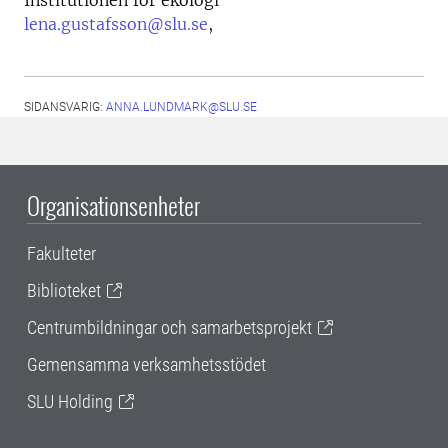
Institutionen för ekologi
lena.gustafsson@slu.se
,
SIDANSVARIG:
ANNA.LUNDMARK@SLU.SE
Organisationsenheter
Fakulteter
Biblioteket
Centrumbildningar och samarbetsprojekt
Gemensamma verksamhetsstödet
SLU Holding