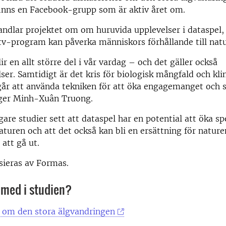
finns en Facebook-grupp som är aktiv året om.
andlar projektet om om huruvida upplevelser i dataspel, 
tv-program kan påverka människors förhållande till nat
r en allt större del i vår vardag – och det gäller också
ser. Samtidigt är det kris för biologisk mångfald och klim
år att använda tekniken för att öka engagemanget och 
äger Minh-Xuân Truong.
igare studier sett att dataspel har en potential att öka sp
naturen och att det också kan bli en ersättning för nature
 att gå ut.
sieras av Formas.
a med i studien?
n om den stora älgvandringen