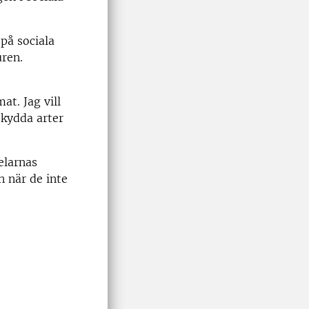
på sociala
uren.
at. Jag vill
skydda arter
elarnas
n när de inte