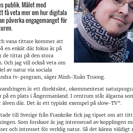
s publik. Målet med
tt få veta mer om hur digitala
kan påverka engagemanget för
turen.
h vana tittare kommer att
å en enkät där fokus är på
r de tittar på den stora
. Och jag vill också veta om
el av natur via sociala
 andra tv-program, säger Minh-Xuân Truong.
gvandringen är ett direktsänt, okommenterat naturprog
r på en plats i Ångermanland. I centrum står älgarna so
r älven där. Det är ett typiskt exempel på slow-TV”.
tade till Sverige från Frankrike fick jag tipset om att tit
ringen. Som forskare är jag intresserad av kopplingen me
er och intresset för verklig natur. Så det känns väldigt r