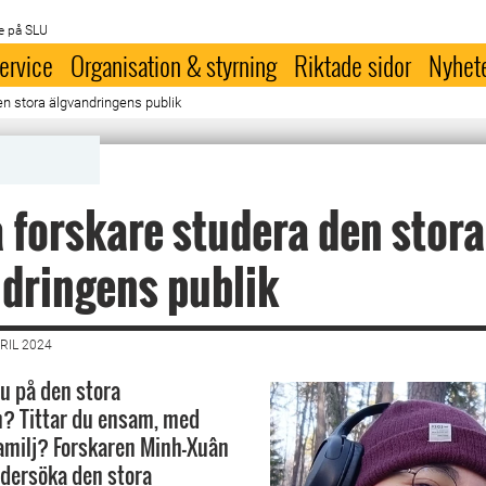
e på SLU
ervice
Organisation & styrning
Riktade sidor
Nyhet
en stora älgvandringens publik
 forskare studera den stora
dringens publik
RIL 2024
du på den stora
n? Tittar du ensam, med
familj? Forskaren Minh-Xuân
dersöka den stora