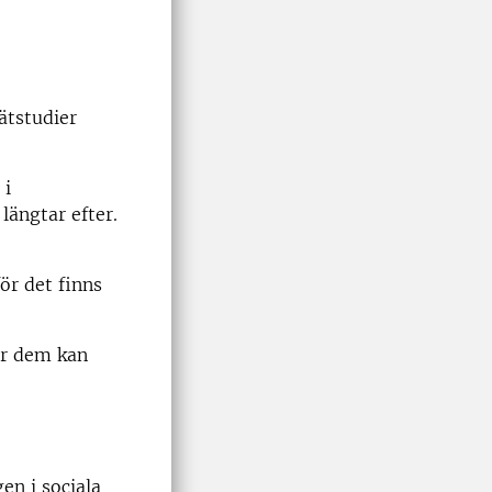
tstudier
 i
längtar efter.
ör det finns
för dem kan
en i sociala