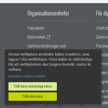
Organisationsenheter
För d
Fakulteter
Chef/l
Biblioteket
Doktor
Centrumbildningar och
Forska
samarbetsprojekt
Denna webbplats använder kakor (cookies), som
Handlä
lagras i din webbläsare. Vissa kakor är nödvändiga
Gemensamma verksamhetsstödet
Kommu
för att webbplatsen ska fungera korrekt. Andra är
valbara.
SLU Holding
Lärare/
Hantera valbara kakor
Progra
Tillåt bara nödvändiga kakor
SLU, Sveriges lantbruksuniversitet, har
enligt ISO 14001. •
Telefon: 018-67 10 0
Tillåt alla kakor
webbplatser
•
Vid KRIS
•
Hantera kak