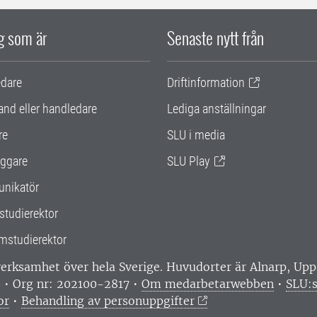
ig som är
Senaste nytt från
edare
Driftinformation
and eller handledare
Lediga anställningar
re
SLU i media
ggare
SLU Play
nikatör
studierektor
mstudierektor
 verksamhet över hela Sverige. Huvudorter är Alnarp, U
0 • Org nr: 202100-2817 •
Om medarbetarwebben
•
SLU:s
or
•
Behandling av personuppgifter