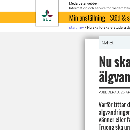
Medarbetarwebben
Information och service för medarbetar
Till startsida
Min anställning
Stöd & s
start mw
/
Nu ska forskare studera d
Nyhet
Nu ska
älgvan
PUBLICERAD: 25 AP
Varför tittar 
älgvandringe
vänner eller 
Truong ska un