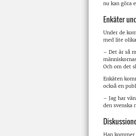
nu kan göra 
Enkäter und
Under de kom
med lite olika
–
Det är så my
människornas 
Och om det ski
Enkäten komme
också en publ
–
Jag har vän
den svenska n
Diskussione
Han kommer oc