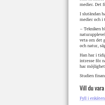
medier. Det 
I slutändan h
medier och i 
–
Tekniken bli
naturupplevel
veta om det g
och natur, s
Han har i tid
intresse för 
har möjlighet
Studien finan
Vill du var
Fyll i enkäte