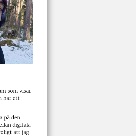
ram som visar
m har ett
ta på den
llan digitala
oligt att jag