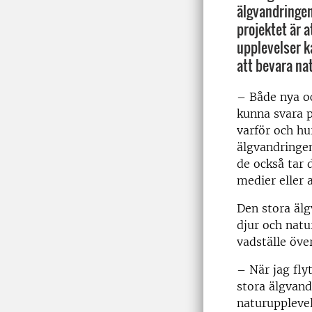
älgvandringen
projektet är a
upplevelser 
att bevara na
–
Både nya oc
kunna svara p
varför och hu
älgvandringen
de också tar d
medier eller
Den stora äl
djur och natu
vadställe öve
–
När jag flyt
stora älgvand
naturupplevels