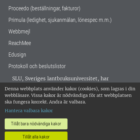
Proceedo (beställningar, fakturor)
Primula (ledighet, sjukanmälan, lönespec m.m.)
Webbmejl
ReachMee
Edusign
Protokoll och beslutslistor
SLU, Sveriges lantbruksuniversitet, har
verksamhet över hela Sverige. Huvudorter är
Denna webbplats använder kakor (cookies), som lagras i din
Alnarp, Uppsala och Umeå.
SLU är
webbläsare. Vissa kakor är nödvändiga för att webbplatsen
miljöcertifierat enligt ISO 14001. •
Telefon:
ska fungera korrekt. Andra är valbara.
018-67 10 00 • Org nr: 202100-2817 •
Om
Hantera valbara kakor
medarbetarwebben
•
SLU:s fakturaadress
•
Om SLU:s webbplatser
•
Vid KRIS
Tillåt bara nödvändiga kakor
•
Hantera kakor
•
Behandling av
Tillåt alla kakor
personuppgifter