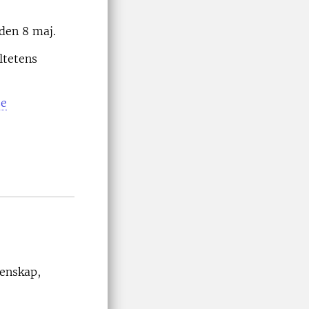
 den 8 maj.
ltetens
se
tenskap,