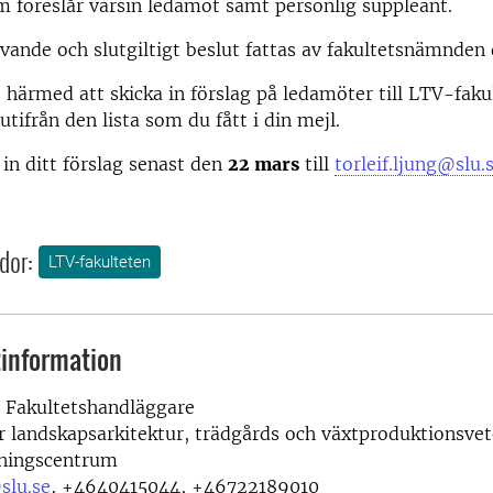
m föreslår varsin ledamot samt personlig suppleant.
ivande och slutgiltigt beslut fattas av fakultetsnämnden
ärmed att skicka in förslag på ledamöter till LTV-faku
utifrån den lista som du fått i din mejl.
 in ditt förslag senast den
22 mars
till
torleif.ljung@slu.
dor:
LTV-fakulteten
information
Fakultetshandläggare
r landskapsarkitektur, trädgårds och växtproduktionsve
dningscentrum
slu.se
,
+4640415044, +46722189010