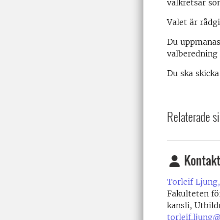
valkretsar so
Valet är rådg
Du uppmanas h
valberedning 
Du ska skicka
Relaterade si
Kontakt
Torleif Ljung,
Fakulteten fö
kansli, Utbil
torleif.ljung@