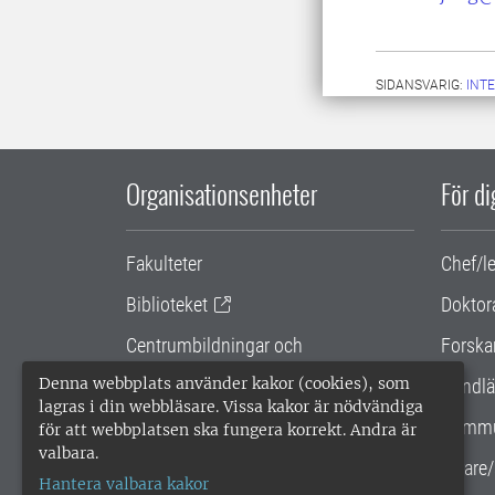
SIDANSVARIG:
INT
Organisationsenheter
För d
Fakulteter
Chef/l
Biblioteket
Doktor
Centrumbildningar och
Forska
samarbetsprojekt
Denna webbplats använder kakor (cookies), som
Handlä
lagras i din webbläsare. Vissa kakor är nödvändiga
Gemensamma verksamhetsstödet
Kommu
för att webbplatsen ska fungera korrekt. Andra är
valbara.
SLU Holding
Lärare/
Hantera valbara kakor