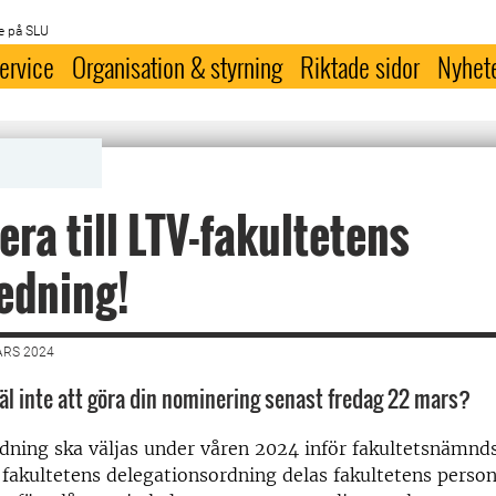
e på SLU
ervice
Organisation & styrning
Riktade sidor
Nyhet
ra till LTV-fakultetens
edning!
ARS 2024
l inte att göra din nominering senast fredag 22 mars?
dning ska väljas under våren 2024 inför fakultetsnämndsv
fakultetens delegationsordning delas fakultetens persona