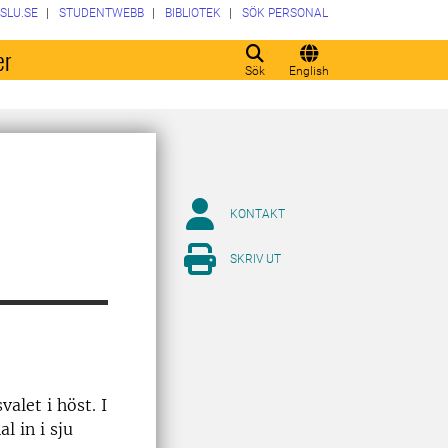
SLU.SE
STUDENTWEBB
BIBLIOTEK
SÖK PERSONAL
er
Sök
English
KONTAKT
SKRIV UT
alet i höst. I
l in i sju