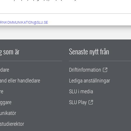
ERNKOMMUNIKATION@SLU.SE
ig som är
Senaste nytt från
edare
Driftinformation
and eller handledare
Lediga anställningar
re
SLU i media
ggare
SLU Play
nikatör
studierektor