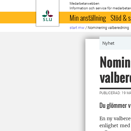
Medarbetarwebben
Information och service för medarbetar
Till startsida
Min anställning
Stöd & s
start mw
/
Nominering valberedning
Nyhet
Nomine
valber
PUBLICERAD: 19 M
Du glömmer vä
En ny valbere
enlighet med 