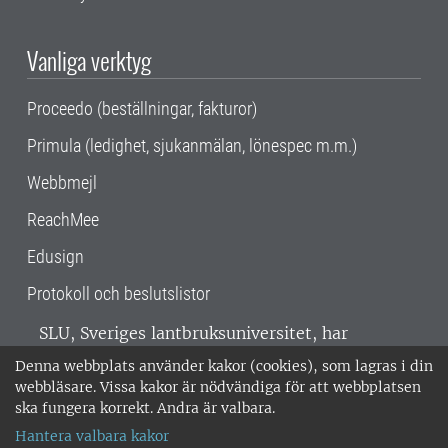
Vanliga verktyg
Proceedo (beställningar, fakturor)
Primula (ledighet, sjukanmälan, lönespec m.m.)
Webbmejl
ReachMee
Edusign
Protokoll och beslutslistor
SLU, Sveriges lantbruksuniversitet, har
verksamhet över hela Sverige. Huvudorter är
Denna webbplats använder kakor (cookies), som lagras i din
Alnarp, Uppsala och Umeå.
SLU är
webbläsare. Vissa kakor är nödvändiga för att webbplatsen
miljöcertifierat enligt ISO 14001. •
Telefon:
ska fungera korrekt. Andra är valbara.
018-67 10 00 • Org nr: 202100-2817 •
Om
Hantera valbara kakor