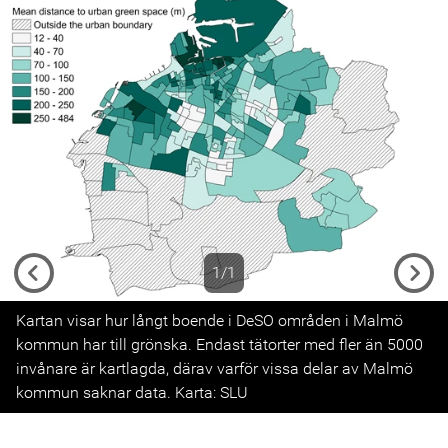
1/1
Previous
Next
Kartan visar hur långt boende i DeSO områden i Malmö
kommun har till grönska. Endast tätorter med fler än 5000
invånare är kartlagda, därav varför vissa delar av Malmö
kommun saknar data. Karta: SLU