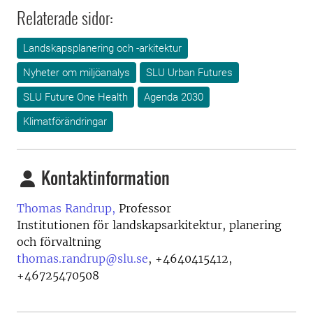
Relaterade sidor:
Landskapsplanering och -arkitektur
Nyheter om miljöanalys
SLU Urban Futures
SLU Future One Health
Agenda 2030
Klimatförändringar
Kontaktinformation
Thomas Randrup,
Professor
Institutionen för landskapsarkitektur, planering
och förvaltning
thomas.randrup@slu.se
,
+4640415412,
+46725470508