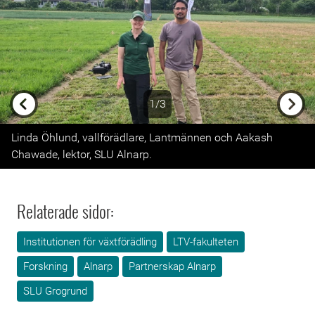
1/3
Previous
Next
Linda Öhlund, vallförädlare, Lantmännen och Aakash
Chawade, lektor, SLU Alnarp.
Relaterade sidor:
Institutionen för växtförädling
LTV-fakulteten
Forskning
Alnarp
Partnerskap Alnarp
SLU Grogrund