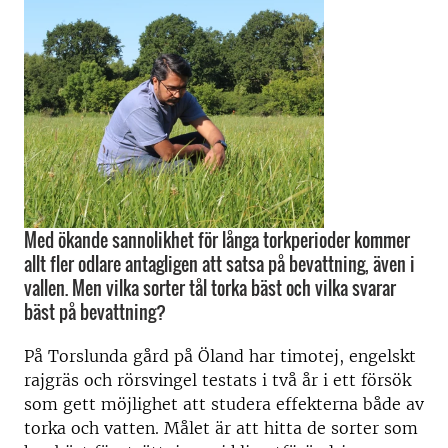
Med ökande sannolikhet för långa torkperioder kommer
allt fler odlare antagligen att satsa på bevattning, även i
vallen. Men vilka sorter tål torka bäst och vilka svarar
bäst på bevattning?
På Torslunda gård på Öland har timotej, engelskt
rajgräs och rörsvingel testats i två år i ett försök
som gett möjlighet att studera effekterna både av
torka och vatten. Målet är att hitta de sorter som