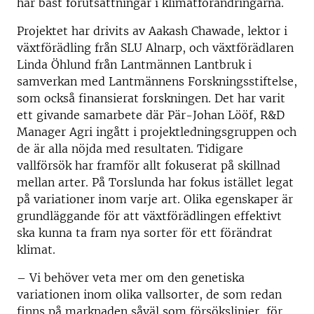
har bäst förutsättningar i klimatförändringarna.
Projektet har drivits av Aakash Chawade, lektor i
växtförädling från SLU Alnarp, och växtförädlaren
Linda Öhlund från Lantmännen Lantbruk i
samverkan med Lantmännens Forskningsstiftelse,
som också finansierat forskningen. Det har varit
ett givande samarbete där Pär-Johan Lööf, R&D
Manager Agri ingått i projektledningsgruppen och
de är alla nöjda med resultaten. Tidigare
vallförsök har framför allt fokuserat på skillnad
mellan arter. På Torslunda har fokus istället legat
på variationer inom varje art. Olika egenskaper är
grundläggande för att växtförädlingen effektivt
ska kunna ta fram nya sorter för ett förändrat
klimat.
– Vi behöver veta mer om den genetiska
variationen inom olika vallsorter, de som redan
finns på marknaden såväl som försökslinjer, för