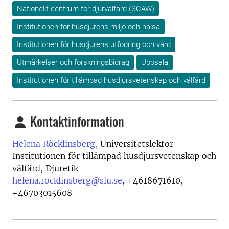
Nationellt centrum för djurvälfärd (SCAW)
Institutionen för husdjurens miljö och hälsa
Institutionen för husdjurens utfodring och vård
Utmärkelser och forskningsbidrag
Uppsala
Institutionen för tillämpad husdjursvetenskap och välfärd
Kontaktinformation
Helena Röcklinsberg,
Universitetslektor
Institutionen för tillämpad husdjursvetenskap och
välfärd, Djuretik
helena.rocklinsberg@slu.se
,
+4618671610,
+46703015608