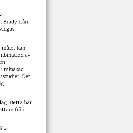
ka
k Brady från
vingas
na målet kan
ombination av
en
för minskad
sstudier. Det
ig
dag. Detta har
attare från
lika