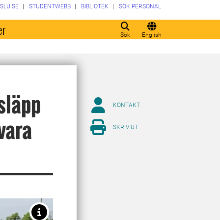
SLU.SE
STUDENTWEBB
BIBLIOTEK
SÖK PERSONAL
er
Sök
English
släpp
KONTAKT
vara
SKRIV UT