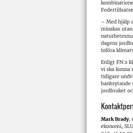
kombinationer
Fodertillsats
– Med hjälp 
minskas utan 
naturbetesmar
dagens jordbr
införa klimat
Enligt FN:s k
vi ska kunna 
tidigare undv
banbrytande s
jordbruket o
Kontaktper
Mark Brady
,
ekonomi, SLU