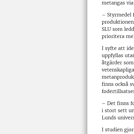
metangas via
– Styrmedel f
produktionen
SLU som ledde
prioritera mel
I syfte att id
uppfyllas uta
åtgärder som
vetenskapliga
metanprodukti
finns också sv
fodertillsatse
– Det finns f
i stort sett 
Lunds univers
I studien gjo