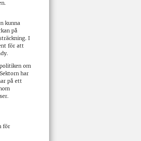
en.
en kunna
rkan på
träckning. I
nt för att
ady.
tpolitiken om
 Sektorn har
ar på ett
inom
ser.
n för