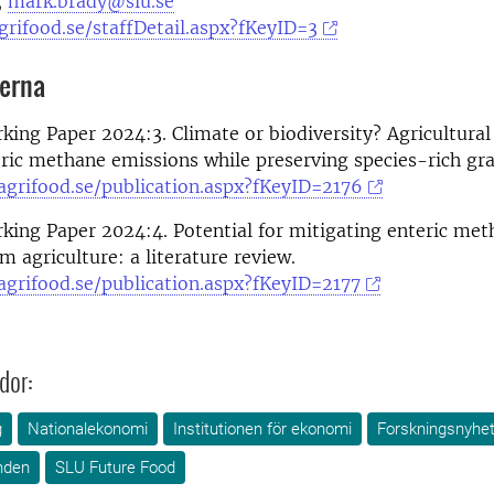
,
mark.brady@slu.se
rifood.se/staffDetail.aspx?fKeyID=3
nerna
ing Paper 2024:3. Climate or biodiversity? Agricultural 
ric methane emissions while preserving species-rich gra
agrifood.se/publication.aspx?fKeyID=2176
ing Paper 2024:4. Potential for mitigating enteric met
m agriculture: a literature review.
agrifood.se/publication.aspx?fKeyID=2177
dor:
g
Nationalekonomi
Institutionen för ekonomi
Forskningsnyhet
nden
SLU Future Food