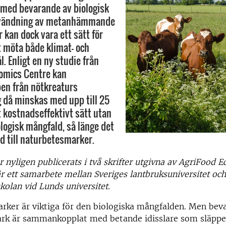
t med bevarande av biologisk
nvändning av metanhämmande
r kan dock vara ett sätt för
t möta både klimat- och
. Enligt en ny studie från
omics Centre kan
en från nötkreaturs
 då minskas med upp till 25
t kostnadseffektivt sätt utan
logisk mångfald, så länge det
öd till naturbetesmarker.
r nyligen publicerats i två skrifter utgivna av AgriFood 
r ett samarbete mellan Sveriges lantbruksuniversitet och
olan vid Lunds universitet.
rker är viktiga för den biologiska mångfalden. Men bev
rk är sammankopplat med betande idisslare som släppe