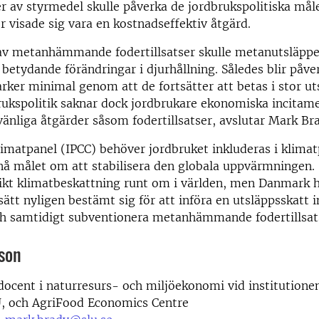
 av styrmedel skulle påverka de jordbrukspolitiska mål
er visade sig vara en kostnadseffektiv åtgärd.
av metanhämmande fodertillsatser skulle metanutsläpp
betydande förändringar i djurhållning. Således blir påve
ker minimal genom att de fortsätter att betas i stor uts
ukspolitik saknar dock jordbrukare ekonomiska incitame
vänliga åtgärder såsom fodertillsatser, avslutar Mark Br
limatpanel (IPCC) behöver jordbruket inkluderas i klima
nå målet om att stabilisera den globala uppvärmningen.
ikt klimatbeskattning runt om i världen, men Danmark h
ätt nyligen bestämt sig för att införa en utsläppsskatt 
ch samtidigt subventionera metanhämmande fodertillsat
son
 docent i naturresurs- och miljöekonomi vid institutione
, och AgriFood Economics Centre