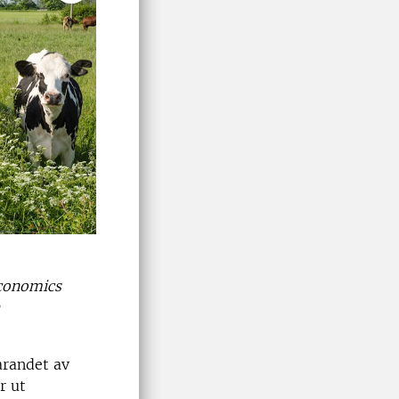
Economics
arandet av
r ut