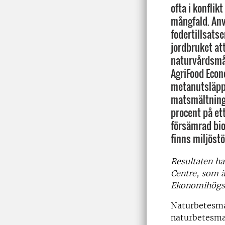
ofta i konflik
mångfald. A
fodertillsatse
jordbruket at
naturvårdsmål
AgriFood Econ
metanutsläpp
matsmältning
procent på et
försämrad bio
finns miljöst
Resultaten ha
Centre, som ä
Ekonomihögsk
Naturbetesma
naturbetesma