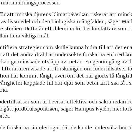
 matsmältningsprocessen.
ör att minska djurens klimatpåverkan riskerar att mins
 av livsmedel och den biologiska mångfalden, säger Mar
 studien. Detta är ett dilemma för beslutsfattare som t
lan flera viktiga mål.
entifiera strategier som skulle kunna bidra till att det e
n att det andra drabbas undersökte forskarna en bred k
 kan ge minskade utsläpp av metan. En genomgång av d
 litteraturen visade att forskningen om fodertillsatser 
on har kommit långt, även om det har gjorts få långtid
årigheter kopplade till hur djur som betar fritt ska få i s
rna.
odertillsatser som är bevisat effektiva och säkra redan i 
undgått jordbrukspolitiken, säger Hampus Nylén, medförf
itet.
rde forskarna simuleringar där de kunde undersöka hur o