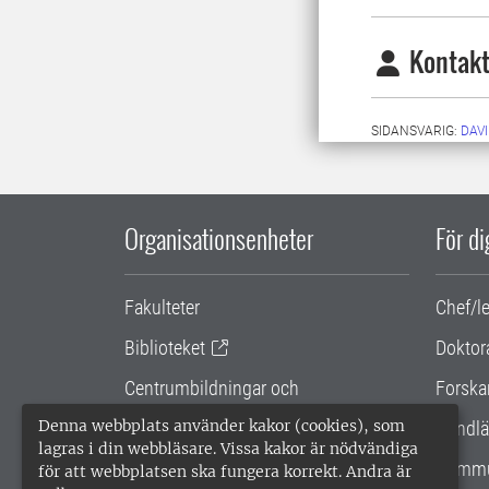
Kontakt
SIDANSVARIG:
DAV
Organisationsenheter
För d
Fakulteter
Chef/l
Biblioteket
Doktor
Centrumbildningar och
Forska
samarbetsprojekt
Denna webbplats använder kakor (cookies), som
Handlä
lagras i din webbläsare. Vissa kakor är nödvändiga
Gemensamma verksamhetsstödet
Kommu
för att webbplatsen ska fungera korrekt. Andra är