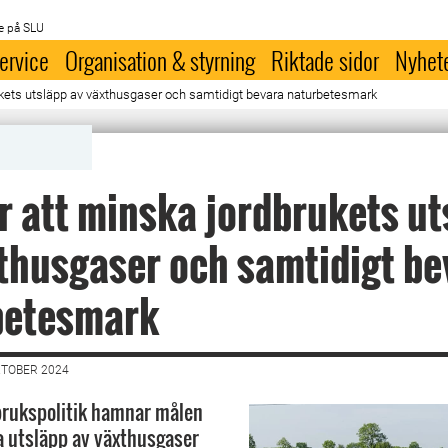
e på SLU
ervice
Organisation & styrning
Riktade sidor
Nyhet
ukets utsläpp av växthusgaser och samtidigt bevara naturbetesmark
r att minska jordbrukets ut
thusgaser och samtidigt be
betesmark
KTOBER 2024
brukspolitik hamnar målen
 utsläpp av växthusgaser