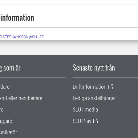
information
ID.STEPHANSSON@SLU.SE
ig som är
Senaste nytt från
edare
Driftinformation
and eller handledare
Lediga anställningar
re
SLU i media
ggare
SLU Play
nikatör