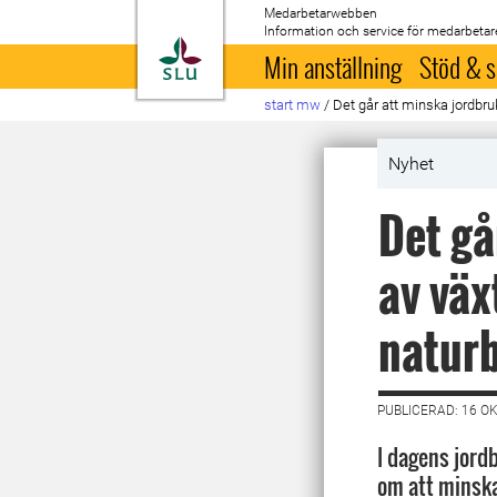
Medarbetarwebben
Information och service för medarbetar
Till startsida
Min anställning
Stöd & s
start mw
/
Det går att minska jordbr
Nyhet
Det gå
av väx
natur
PUBLICERAD: 16 O
I dagens jord
om att minska