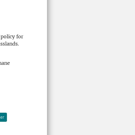
policy for
sslands.
hane
er