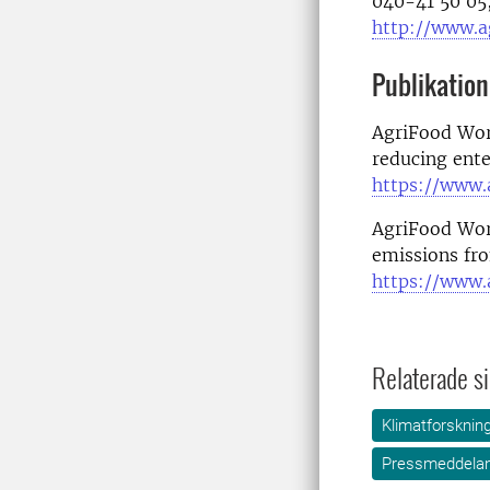
040-41 50 05
http://www.ag
Publikatio
AgriFood Work
reducing ente
https://www.
AgriFood Work
emissions fro
https://www.
Relaterade si
Klimatforsknin
Pressmeddela