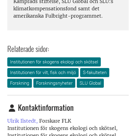
Kamprads stiftelse, SLU Global och SLU:s
klimatkompensationsfond samt det
amerikanska Fulbright-programmet.
Relaterade sidor:
Institutionen för skogens ekologi och skötsel
Institutionen för vilt, fisk och miljö
S-fakulteten
Forskning
Forskningsnyheter
SLU Global
Kontaktinformation
Ulrik Ilstedt,
Forskare FLK
Institutionen för skogens ekologi och skötsel,
Institutionen för skogens ekologi och skötsel,