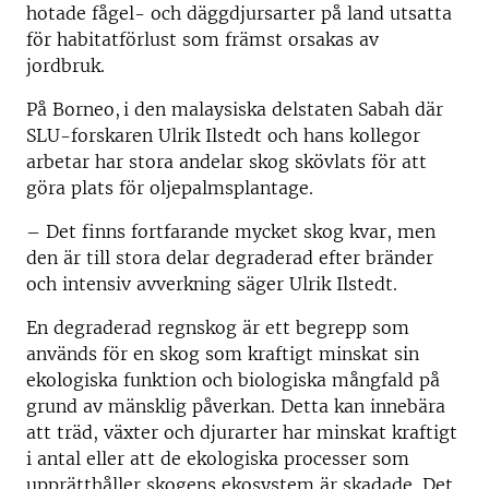
hotade fågel- och däggdjursarter på land utsatta
för habitatförlust som främst orsakas av
jordbruk.
På Borneo, i den malaysiska delstaten Sabah där
SLU-forskaren Ulrik Ilstedt och hans kollegor
arbetar har stora andelar skog skövlats för att
göra plats för oljepalmsplantage.
– Det finns fortfarande mycket skog kvar, men
den är till stora delar degraderad efter bränder
och intensiv avverkning säger Ulrik Ilstedt.
En
degraderad regnskog är ett begrepp som
används för en skog som kraftigt minskat sin
ekologiska funktion och biologiska mångfald på
grund av mänsklig påverkan. Detta kan innebära
att träd, växter och djurarter har minskat kraftigt
i antal eller att de ekologiska processer som
upprätthåller skogens ekosystem är skadade.
Det