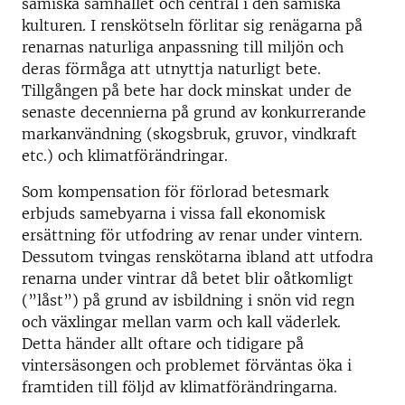
samiska samhället och central i den samiska
kulturen. I renskötseln förlitar sig renägarna på
renarnas naturliga anpassning till miljön och
deras förmåga att utnyttja naturligt bete.
Tillgången på bete har dock minskat under de
senaste decennierna på grund av konkurrerande
markanvändning (skogsbruk, gruvor, vindkraft
etc.) och klimatförändringar.
Som kompensation för förlorad betesmark
erbjuds samebyarna i vissa fall ekonomisk
ersättning för utfodring av renar under vintern.
Dessutom tvingas renskötarna ibland att utfodra
renarna under vintrar då betet blir oåtkomligt
(”låst”) på grund av isbildning i snön vid regn
och växlingar mellan varm och kall väderlek.
Detta händer allt oftare och tidigare på
vintersäsongen och problemet förväntas öka i
framtiden till följd av klimatförändringarna.