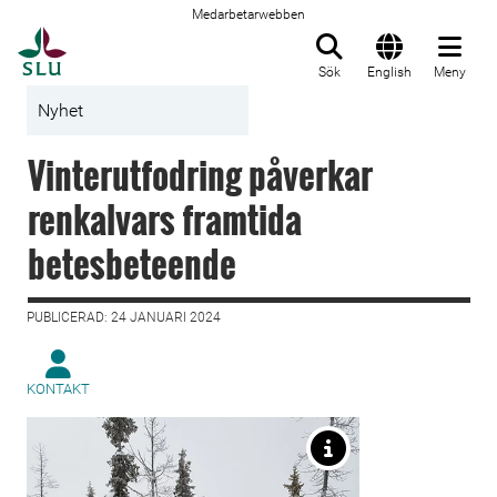
Medarbetarwebben
Till startsida
Sök
English
Meny
Nyhet
Vinterutfodring påverkar
renkalvars framtida
betesbeteende
PUBLICERAD: 24 JANUARI 2024
KONTAKT