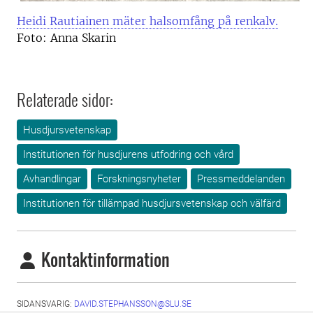
Heidi Rautiainen mäter halsomfång på renkalv.
Foto: Anna Skarin
Relaterade sidor:
Husdjursvetenskap
Institutionen för husdjurens utfodring och vård
Avhandlingar
Forskningsnyheter
Pressmeddelanden
Institutionen för tillämpad husdjursvetenskap och välfärd
Kontaktinformation
SIDANSVARIG:
DAVID.STEPHANSSON@SLU.SE