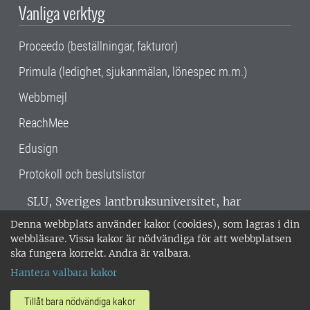
Vanliga verktyg
Proceedo (beställningar, fakturor)
Primula (ledighet, sjukanmälan, lönespec m.m.)
Webbmejl
ReachMee
Edusign
Protokoll och beslutslistor
SLU, Sveriges lantbruksuniversitet, har
verksamhet över hela Sverige. Huvudorter är
Denna webbplats använder kakor (cookies), som lagras i din
Alnarp, Uppsala och Umeå.
SLU är
webbläsare. Vissa kakor är nödvändiga för att webbplatsen
miljöcertifierat enligt ISO 14001. •
Telefon:
ska fungera korrekt. Andra är valbara.
018-67 10 00 • Org nr: 202100-2817 •
Om
Hantera valbara kakor
medarbetarwebben
•
SLU:s fakturaadress
•
Om SLU:s webbplatser
•
Vid KRIS
Tillåt bara nödvändiga kakor