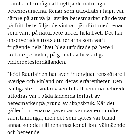
framtida förmåga att nyttja de naturliga
betesresurserna. Renar som utfodrats i hägn var
sämre på att välja lavrika betesmarker när de var
på fritt bete följande vintrar, jämfört med renar
som varit på naturbete under hela livet. Det här
observerades trots att renarna som varit
frigående hela livet blev utfodrade på bete i
kortare perioder, på grund av besvärliga
vinterbetesförhållanden.
Heidi Rautiainen har även intervjuat renskötare i
Sverige och Finland om deras erfarenheter. Den
vanligaste huvudorsaken till att renarna behövde
utfodras var i båda länderna förlust av
betesmarker på grund av skogsbruk. När det
gäller hur renarna påverkas var svaren mindre
samstämmiga, men det som lyftes var bland
annat kopplat till renarnas kondition, välmående
och beteende.