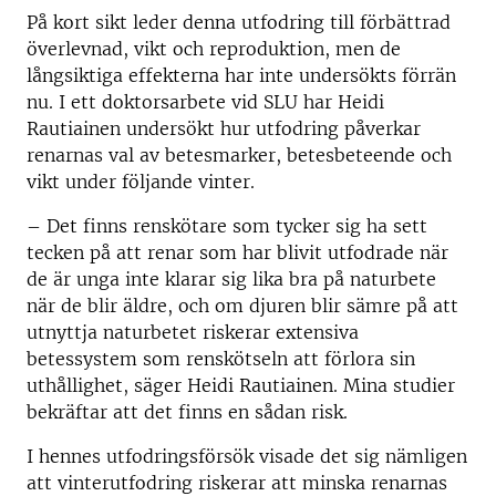
På kort sikt leder denna utfodring till förbättrad
överlevnad, vikt och reproduktion, men de
långsiktiga effekterna har inte undersökts förrän
nu. I ett doktorsarbete vid SLU har Heidi
Rautiainen undersökt hur utfodring påverkar
renarnas val av betesmarker, betesbeteende och
vikt under följande vinter.
– Det finns renskötare som tycker sig ha sett
tecken på att renar som har blivit utfodrade när
de är unga inte klarar sig lika bra på naturbete
när de blir äldre, och om djuren blir sämre på att
utnyttja naturbetet riskerar extensiva
betessystem som renskötseln att förlora sin
uthållighet, säger Heidi Rautiainen. Mina studier
bekräftar att det finns en sådan risk.
I hennes utfodringsförsök visade det sig nämligen
att vinterutfodring riskerar att minska renarnas