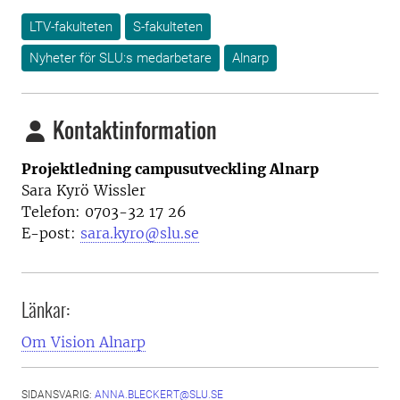
LTV-fakulteten
S-fakulteten
Nyheter för SLU:s medarbetare
Alnarp
Kontaktinformation
Projektledning campusutveckling Alnarp
Sara Kyrö Wissler
Telefon: 0703-32 17 26
E-post:
sara.kyro@slu.se
Länkar:
Om Vision Alnarp
SIDANSVARIG:
ANNA.BLECKERT@SLU.SE