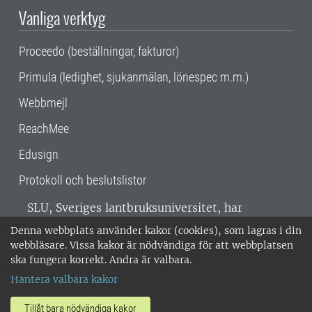
Vanliga verktyg
Proceedo (beställningar, fakturor)
Primula (ledighet, sjukanmälan, lönespec m.m.)
Webbmejl
ReachMee
Edusign
Protokoll och beslutslistor
SLU, Sveriges lantbruksuniversitet, har
verksamhet över hela Sverige. Huvudorter är
Denna webbplats använder kakor (cookies), som lagras i din
Alnarp, Uppsala och Umeå.
SLU är
webbläsare. Vissa kakor är nödvändiga för att webbplatsen
miljöcertifierat enligt ISO 14001. •
Telefon:
ska fungera korrekt. Andra är valbara.
018-67 10 00 • Org nr: 202100-2817 •
Om
Hantera valbara kakor
medarbetarwebben
•
SLU:s fakturaadress
•
Om SLU:s webbplatser
•
Vid KRIS
Tillåt bara nödvändiga kakor