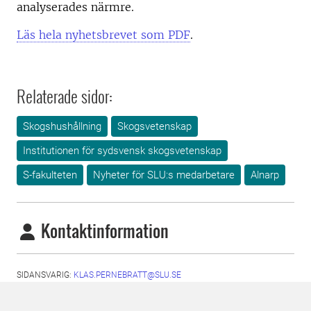
analyserades närmre.
Läs hela nyhetsbrevet som PDF
.
Relaterade sidor:
Skogshushållning
Skogsvetenskap
Institutionen för sydsvensk skogsvetenskap
S-fakulteten
Nyheter för SLU:s medarbetare
Alnarp
Kontaktinformation
SIDANSVARIG:
KLAS.PERNEBRATT@SLU.SE