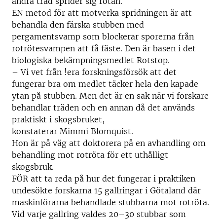
andra träd sprider sig rötan.
EN metod för att motverka spridningen är att
behandla den färska stubben med
pergamentsvamp som blockerar sporerna från
rotrötesvampen att få fäste. Den är basen i det
biologiska bekämpningsmedlet Rotstop.
– Vi vet från !era forskningsförsök att det
fungerar bra om medlet täcker hela den kapade
ytan på stubben. Men det är en sak när vi forskare
behandlar träden och en annan då det används
praktiskt i skogsbruket,
konstaterar Mimmi Blomquist.
Hon är på väg att doktorera på en avhandling om
behandling mot rotröta för ett uthålligt
skogsbruk.
FÖR att ta reda på hur det fungerar i praktiken
undesökte forskarna 15 gallringar i Götaland där
maskinförarna behandlade stubbarna mot rotröta.
Vid varje gallring valdes 20–30 stubbar som