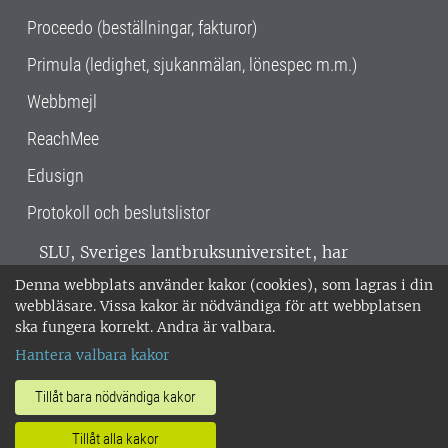
Proceedo (beställningar, fakturor)
Primula (ledighet, sjukanmälan, lönespec m.m.)
Webbmejl
ReachMee
Edusign
Protokoll och beslutslistor
SLU, Sveriges lantbruksuniversitet, har
verksamhet över hela Sverige. Huvudorter är
Denna webbplats använder kakor (cookies), som lagras i din
Alnarp, Uppsala och Umeå.
SLU är
webbläsare. Vissa kakor är nödvändiga för att webbplatsen
miljöcertifierat enligt ISO 14001. •
Telefon:
ska fungera korrekt. Andra är valbara.
018-67 10 00 • Org nr: 202100-2817 •
Om
Hantera valbara kakor
medarbetarwebben
•
SLU:s fakturaadress
•
Om SLU:s webbplatser
•
Vid KRIS
Tillåt bara nödvändiga kakor
•
Hantera kakor
•
Behandling av
Tillåt alla kakor
personuppgifter