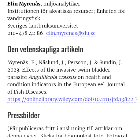
Elin Myrenås
, miljöanalytiker
Institutionen för akvatiska resurser; Enheten för
vandringsfisk
Sveriges lantbruksuniversitet
010-478 42 86,
elin.myrenas@slu.se
Den vetenskapliga artikeln
Myrenås, E., Näslund, J., Persson, J. & Sundin, J.
2023. Effects of the invasive swim bladder
parasite
Anguillicola crassus
on health and
condition indicators in the European eel. Journal
of Fish Diseases.
https://onlinelibrary.wiley.com/doi/10.1111/jfd.13822
Pressbilder
(Får publiceras fritt i anslutning till artiklar om
denna nyhet. Klicka för högupplöst foto. Fotograf