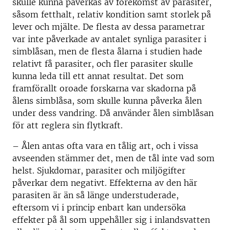
skulle kunna påverkas av förekomst av parasiter,
såsom fetthalt, relativ kondition samt storlek på
lever och mjälte. De flesta av dessa parametrar
var inte påverkade av antalet synliga parasiter i
simblåsan, men de flesta ålarna i studien hade
relativt få parasiter, och fler parasiter skulle
kunna leda till ett annat resultat. Det som
framförallt oroade forskarna var skadorna på
ålens simblåsa, som skulle kunna påverka ålen
under dess vandring. Då använder ålen simblåsan
för att reglera sin flytkraft.
– Ålen antas ofta vara en tålig art, och i vissa
avseenden stämmer det, men de tål inte vad som
helst. Sjukdomar, parasiter och miljögifter
påverkar dem negativt. Effekterna av den här
parasiten är än så länge understuderade,
eftersom vi i princip enbart kan undersöka
effekter på ål som uppehåller sig i inlandsvatten