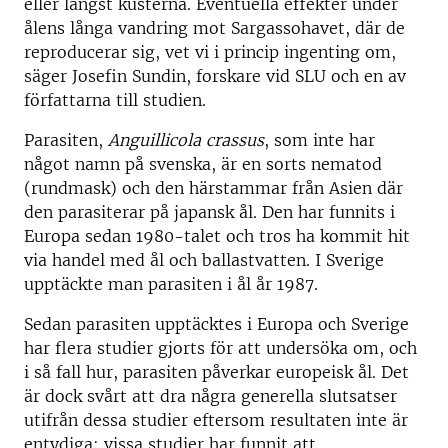
eller längst kusterna. Eventuella effekter under
ålens långa vandring mot Sargassohavet, där de
reproducerar sig, vet vi i princip ingenting om,
säger Josefin Sundin, forskare vid SLU och en av
författarna till studien.
Parasiten,
Anguillicola crassus
, som inte har
något namn på svenska, är en sorts nematod
(rundmask) och den härstammar från Asien där
den parasiterar på japansk ål. Den har funnits i
Europa sedan 1980-talet och tros ha kommit hit
via handel med ål och ballastvatten. I Sverige
upptäckte man parasiten i ål år 1987.
Sedan parasiten upptäcktes i Europa och Sverige
har flera studier gjorts för att undersöka om, och
i så fall hur, parasiten påverkar europeisk ål. Det
är dock svårt att dra några generella slutsatser
utifrån dessa studier eftersom resultaten inte är
entydiga; vissa studier har funnit att