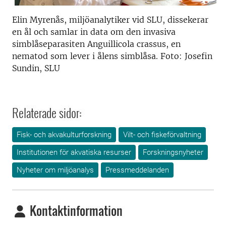
Elin Myrenås, miljöanalytiker vid SLU, dissekerar
en ål och samlar in data om den invasiva
simblåseparasiten Anguillicola crassus, en
nematod som lever i ålens simblåsa. Foto: Josefin
Sundin, SLU
Relaterade sidor:
Fisk- och akvakulturforskning
Vilt- och fiskeförvaltning
Institutionen för akvatiska resurser
Forskningsnyheter
Nyheter om miljöanalys
Pressmeddelanden
Kontaktinformation