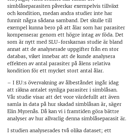
simblåseparasiten påverkar exempelvis tillväxt
och kondition, medan andra studier inte har
funnit några sådana samband. Det skulle till
exempel kunna bero på att ålar som har parasiter
kompenserar genom ett högre intag av föda. Det
som är nytt med SLU-forskarnas studie är bland
annat att de analyserade uppgifter från en stor
databas, viket innebar att de kunde analysera
effekten av antal parasiter på ålens relativa
kondition för ett mycket stort antal ålar.
– I EU:s övervakning av ålbeståndet ingår idag
att räkna antalet synliga parasiter i simblåsan.
Vår studie visar att det vore värdefullt att även
samla in data på hur skadad simblåsan är, säger
Elin Myrenås. Då kan vi i framtiden göra bättre
analyser av hur allvarlig denna simblåseparasit är.
I studien analyserades två olika dataset; ett