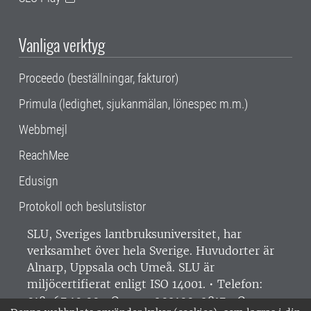
Vanliga verktyg
Proceedo (beställningar, fakturor)
Primula (ledighet, sjukanmälan, lönespec m.m.)
Webbmejl
ReachMee
Edusign
Protokoll och beslutslistor
SLU, Sveriges lantbruksuniversitet, har
verksamhet över hela Sverige. Huvudorter är
Alnarp, Uppsala och Umeå.
SLU är
miljöcertifierat enligt ISO 14001. •
Telefon:
018-67 10 00 • Org nr: 202100-2817 •
Om