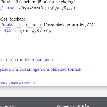
för vilt, fisk och miljö, Akvatisk ekologi
@slu.se
,
+46907868161, +46702783570
löf, forskare
 för akvatiska resurser,
Havsfiskelaboratoriet, SLU
elof@slu.se
,
010-478 40 69
aten från tonfiskforskningen
gssida om forskningen om blåfenad tonfisk
ANNA.BERGSTROM@SLU.SE
ig som är
Senaste nytt från