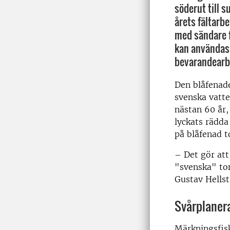
söderut till s
årets fältarbe
med sändare 
kan användas 
bevarandearb
Den blåfenade
svenska vatten
nästan 60 år,
lyckats rädda
på blåfenad t
– Det gör att
"svenska" ton
Gustav Hellst
Svårplanera
Märkningsfisk