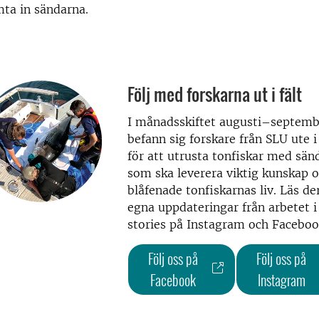
ta in sändarna.
Följ med forskarna ut i fält
I månadsskiftet augusti–septemb
befann sig forskare från SLU ute i 
för att utrusta tonfiskar med sän
som ska leverera viktig kunskap 
blåfenade tonfiskarnas liv. Läs de
egna uppdateringar från arbetet i
stories på Instagram och Faceboo
Följ oss på
Följ oss på
Facebook
Instagram