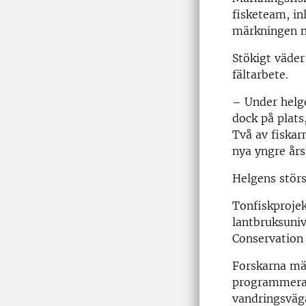
fisketeam, in
märkningen ne
Stökigt väder
fältarbete.
– Under helge
dock på plats
Två av fiskar
nya yngre års
Helgens störs
Tonfiskprojek
lantbruksuni
Conservation 
Forskarna mä
programmerade
vandringsväga