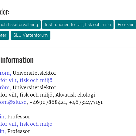
dor:
 och fiskeförvaltning
Institutionen för vilt, fisk och miljö
Forsknin
ter
SLU Vattenforum
information
tröm,
Universitetslektor
för vilt, fisk och miljö
tröm,
Universitetslektor
för vilt, fisk och miljö, Akvatisk ekologi
trom@slu.se
,
+46907868421, +46732477151
in,
Professor
för vilt, fisk och miljö
in,
Professor