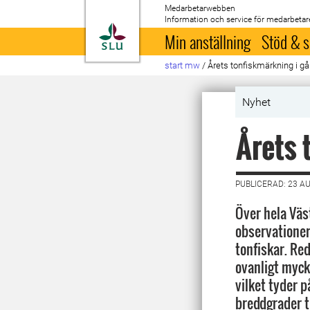
Medarbetarwebben
Information och service för medarbetar
Till startsida
Min anställning
Stöd & s
start mw
/
Årets tonfiskmärkning i gå
Nyhet
Årets 
PUBLICERAD: 23 A
Över hela Väs
observationer
tonfiskar. Re
ovanligt myck
vilket tyder på
breddgrader t