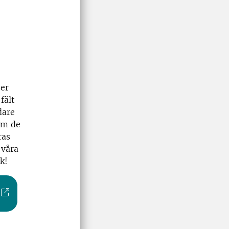
er
fält
dare
om de
ras
 våra
k!