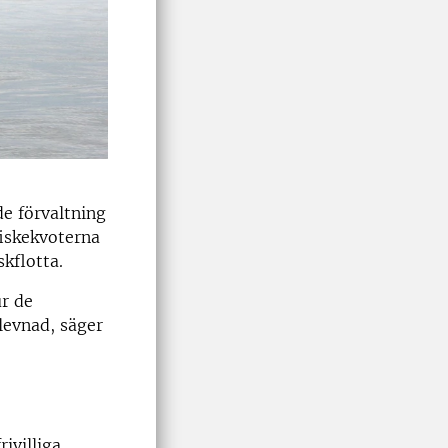
de förvaltning
fiskekvoterna
kflotta.
ur de
levnad, säger
ivilliga