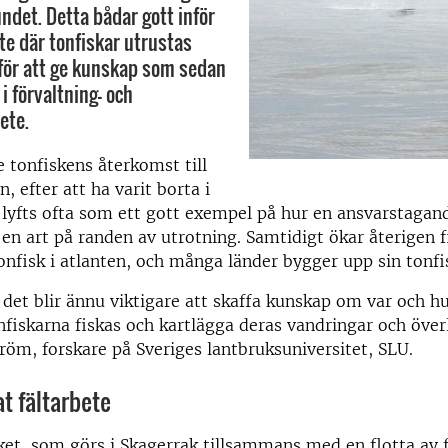
undet. Detta bådar gott inför
te där tonfiskar utrustas
för att ge kunskap som sedan
i förvaltning- och
ete.
 tonfiskens återkomst till
, efter att ha varit borta i
 lyfts ofta som ett gott exempel på hur en ansvarstagan
 en art på randen av utrotning. Samtidigt ökar återigen 
onfisk i atlanten, och många länder bygger upp sin tonfis
 det blir ännu viktigare att skaffa kunskap om var och h
fiskarna fiskas och kartlägga deras vandringar och över
röm, forskare på Sveriges lantbruksuniversitet, SLU.
t fältarbete
et, som görs i Skagerrak tillsammans med en flotta av fr