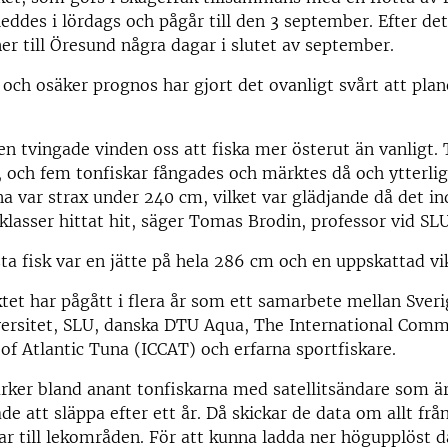
leddes i lördags och pågår till den 3 september. Efter det
r till Öresund några dagar i slutet av september.
 och osäker prognos har gjort det ovanligt svårt att plan
n tvingade vinden oss att fiska mer österut än vanligt. 
, och fem tonfiskar fångades och märktes då och ytterlig
na var strax under 240 cm, vilket var glädjande då det in
klasser hittat hit, säger Tomas Brodin, professor vid SLU
ta fisk var en jätte på hela 286 cm och en uppskattad vi
tet har pågått i flera år som ett samarbete mellan Sveri
versitet, SLU, danska DTU Aqua, The International Comm
of Atlantic Tuna (ICCAT) och erfarna sportfiskare.
rker bland anant tonfiskarna med satellitsändare som ä
 att släppa efter ett år. Då skickar de data om allt frå
r till lekområden. För att kunna ladda ner högupplöst 