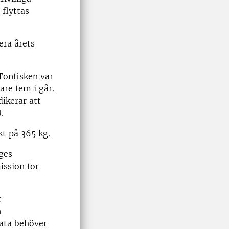
 flyttas
era årets
Tonfisken var
are fem i går.
dikerar att
.
kt på 365 kg.
ges
ission for
r
n
data behöver