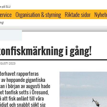
e på SLU
ervice
Organisation & styrning
Riktade sidor
Nyhet
ng!
tonfiskmärkning i gång!
UGUSTI 2023
terhavet rapporteras
 av hoppande gigantiska
dan i början av augusti hade
et tonfisk setts i Öresund,
 att fisk anlänt till våra
idigt och snabbt sökt sig