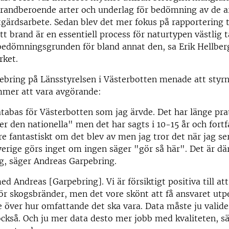
brandberoende arter och underlag för bedömning av de a
tgärdsarbete. Sedan blev det mer fokus på rapportering t
tt brand är en essentiell process för naturtypen västlig 
 bedömningsgrunden för bland annat den, sa Erik Hellbe
rket.
bring på Länsstyrelsen i Västerbotten menade att styrn
mmer att vara avgörande:
atabas för Västerbotten som jag ärvde. Det har länge pra
 den nationella" men det har sagts i 10-15 år och fortf
re fantastiskt om det blev av men jag tror det när jag ser
erige görs inget om ingen säger "gör så här". Det är d
jag, säger Andreas Garpebring.
ed Andreas [Garpebring]. Vi är försiktigt positiva till at
r skogsbränder, men det vore skönt att få ansvaret utp
se över hur omfattande det ska vara. Data måste ju valide
också. Och ju mer data desto mer jobb med kvaliteten, s