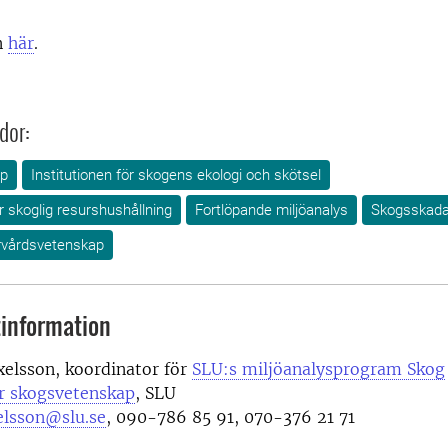
n
här
.
dor:
ap
Institutionen för skogens ekologi och skötsel
ör skoglig resurshushållning
Fortlöpande miljöanalys
Skogsskad
urvårdsvetenskap
information
elsson, koordinator för
SLU:s miljöanalysprogram Skog
ör skogsvetenskap
, SLU
elsson@slu.se
, 090-786 85 91, 070-376 21 71