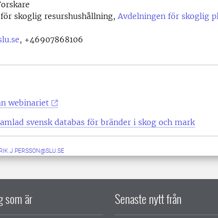
orskare
 för skoglig resurshushållning,
Avdelningen för skoglig p
lu.se
,
+46907868106
ån webinariet
samlad svensk databas för bränder i skog och mark
RIK.J.PERSSON@SLU.SE
ig som är
Senaste nytt från