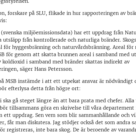
ogsstyrelsen.
n, forskare på SLU, flikade in hur rapporteringen av brä
vis:
svenska miljöemissionsdata) har ett uppdrag från Natu
a utsläpp från kontrollerade och naturliga bränder. Skog
al för hyggesbränning och naturvårdsbränning. Areal för 
SB för genom att skatta brunnen areal i samband med ut
 koldioxid i samband med bränder skattas indirekt av
ringen, säger Hans Petersson.
på MSB instämde i att ett utpekat ansvar är nödvändigt
ör efterlysa detta från högre ort:
vi ska gå steget längre än att bara prata med chefer. Alla
ör tillsammans göra en skrivelse till våra departement 
om ett uppdrag. Sen vem som blir sammanhållande och vi
er, får man diskutera. Jag stödjer också det som andra sag
ör registreras, inte bara skog. De är beroende av varandr