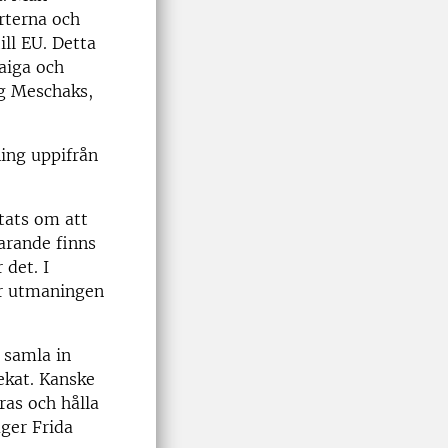
rterna och
ill EU. Detta
taiga och
rg Meschaks,
ing uppifrån
tats om att
arande finns
 det. I
är utmaningen
t samla in
ekat. Kanske
ras och hålla
äger Frida