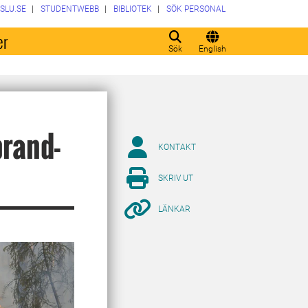
SLU.SE
STUDENTWEBB
BIBLIOTEK
SÖK PERSONAL
er
Sök
English
brand-
KONTAKT
SKRIV UT
LÄNKAR