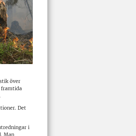
stik över
t framtida
.
tioner. Det
utredningar i
d. Man