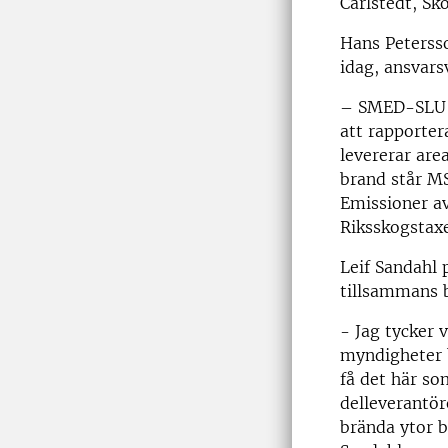
Carlstedt, Sk
Hans Petersso
idag, ansvars
– SMED-SLU (
att rapporter
levererar are
brand står M
Emissioner av
Riksskogstaxe
Leif Sandahl 
tillsammans b
- Jag tycker 
myndigheter b
få det här s
delleverantör
brända ytor b