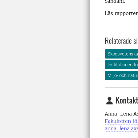
Sandahl.
Läs rapporte
Relaterade si
Skogsvetensk
Institutionen f
Miljö- och nat
Kontakt
Anna-Lena Ax
Fakulteten f
anna-lena.ax