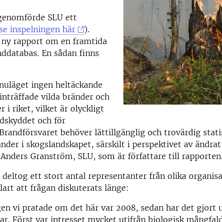
 genomförde SLU ett
se inspelningen här
).
 ny rapport om en framtida
nddatabas. En sådan finns
 nuläget ingen heltäckande
inträffade vilda bränder och
 i riket, vilket är olyckligt
dskyddet och för
Brandförsvaret behöver lättillgänglig och trovärdig stati
änder i skogslandskapet, särskilt i perspektivet av ändra
 Anders Granström, SLU, som är författare till rapporten
 deltog ett stort antal representanter från olika organisa
lart att frågan diskuterats länge:
en vi pratade om det här var 2008, sedan har det gjort 
r. Först var intresset mycket utifrån biologisk mångfal