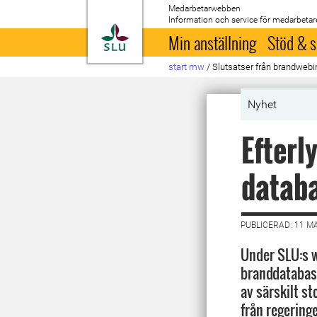
Medarbetarwebben
Information och service för medarbetar
Till startsida
Min anställning
Stöd & s
start mw
/
Slutsatser från brandweb
Nyhet
Efterl
datab
PUBLICERAD: 11 M
Under SLU:s 
branddatabas 
av särskilt st
från regering