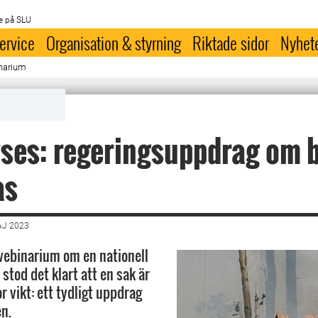
e på SLU
ervice
Organisation & styrning
Riktade sidor
Nyhet
inarium
yses: regeringsuppdrag om 
as
AJ 2023
webinarium om en nationell
stod det klart att en sak är
or vikt: ett tydligt uppdrag
en.