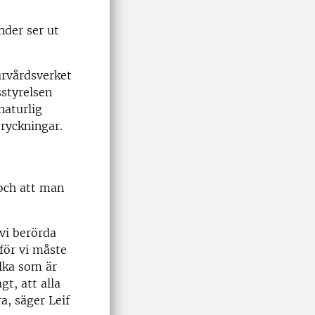
nder ser ut
rvårdsverket
sstyrelsen
naturlig
ryckningar.
 och att man
 vi berörda
för vi måste
lka som är
t, att alla
a, säger Leif