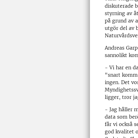
diskuterade 
styrning av å
på grund av a
utgör del av
Naturvårdsve
Andreas Garpe
sannolikt ko
- Vi har en d
"snart kommer
ingen. Det vo
Myndighetssv
ligger, tror 
- Jag håller m
data som berö
får vi också 
god kvalitet 