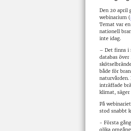
Den 20 april
webinarium (
Temat var en
nationell bra
inte idag.
– Det finns i
databas över 
skötselbränder
både för bran
naturvården. 
inträffade br
klimat, säger
På webinariet
stod snabbt k
- Första gång
olika omgånga