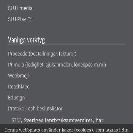
SLU i media
SLU Play
Vanliga verktyg
Proceedo (beställningar, fakturor)
Primula (ledighet, sjukanmälan, lönespec m.m.)
Webbmejl
ReachMee
Edusign
Protokoll och beslutslistor
SLU, Sveriges lantbruksuniversitet, har
verksamhet över hela Sverige. Huvudorter är
Denna webbplats använder kakor (cookies), som lagras i din