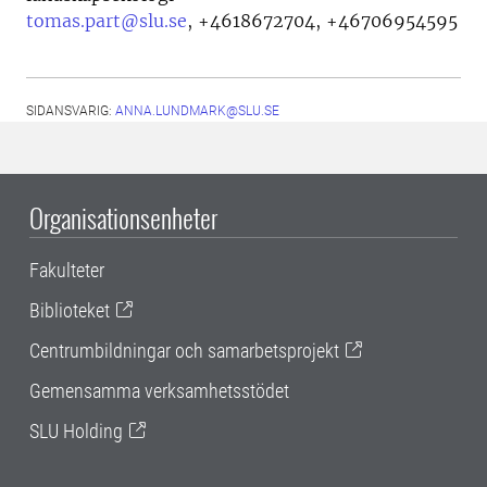
tomas.part@slu.se
,
+4618672704, +46706954595
SIDANSVARIG:
ANNA.LUNDMARK@SLU.SE
Organisationsenheter
Fakulteter
Biblioteket
Centrumbildningar och samarbetsprojekt
Gemensamma verksamhetsstödet
SLU Holding