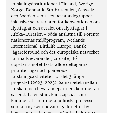
forskningsinstitutioner i Finland, Sverige,
Norge, Danmark, Storbritannien, Schweiz
och Spanien samt sex bevarandegrupper,
inklusive sekretariaten för konventionen om
flyttfåglar och avtalet om flyttfåglar i
Afrika-Eurasien - båda anslutna till Förenta
nationernas miljöprogram, Wetlands
International, BirdLife Europe, Dansk
Jägareförbund och det europeiska nätverket
för markbevarande (Eurosite). På
uppstartsmötet fastställde deltagarna
prioriteringar och planerade
forskningsaktiviteter för det 3-åriga
projektet (2023-2025). Samarbetet mellan
forskare och bevarandepartners kommer att
säkerställa en stark kunskapsbas som
kommer att informera politiska processer
som är mycket nödvändiga för effektiv
bevarande av biologisk mångfald i Europa.