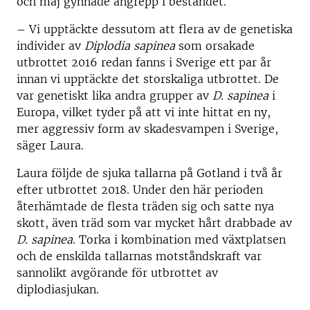
och maj gynnade angrepp i beståndet.
– Vi upptäckte dessutom att flera av de genetiska
individer av
Diplodia sapinea
som orsakade
utbrottet 2016 redan fanns i Sverige ett par år
innan vi upptäckte det
storskaliga utbrottet
. De
var genetiskt lika andra grupper av
D. sapinea
i
Europa, vilket tyder på att vi inte hittat en ny,
mer aggressiv form av skadesvampen i Sverige
,
säger Laura.
Laura följde de sjuka tallarna på Gotland i två år
efter utbrottet 2018. Under den här perioden
återhämtade de flesta träden sig och satte nya
skott, även träd som var mycket hårt drabbade av
D. sapinea
. Torka i kombination med växtplatsen
och de enskilda tallarnas motståndskraft var
sannolikt avgörande för utbrottet av
diplodiasjukan.