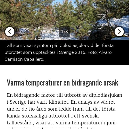
1/3
Previous
Next
Tall som visar symtom på Diplodiasjuka vid det första
utbrottet som upptäcktes i Sverige 2016. Foto: Álvaro
Camisón Caballero.
Varma temperaturer en bidragande orsak
En bidragande faktor till utbrott av diplodiasjukan
i Sverige har varit klimatet. En analys av vädret
under de tio åren som ledde fram till det första
kända storskaliga utbrottet i ett svenskt
tallbestånd, visar att varma temperaturer i juni