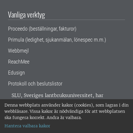
Vanliga verktyg
Proceedo (beställningar, fakturor)
Primula (ledighet, sjukanmälan, lönespec m.m.)
Webbmejl
ReachMee
Edusign
Protokoll och beslutslistor
SLU, Sveriges lantbruksuniversitet, har
verksamhet över hela Sverige. Huvudorter är
Denna webbplats använder kakor (cookies), som lagras i din
Alnarp, Uppsala och Umeå.
SLU är
webbläsare. Vissa kakor är nödvändiga för att webbplatsen
miljöcertifierat enligt ISO 14001. •
Telefon:
ska fungera korrekt. Andra är valbara.
018-67 10 00 • Org nr: 202100-2817 •
Om
Hantera valbara kakor
medarbetarwebben
•
SLU:s fakturaadress
•