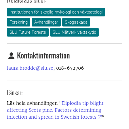
Institutionen för skoglig mykologi och växtpatologi
Forskning
Avhandlingar
Skogsskada
SLU Future Forests
SLU Nätverk växtskydd
Kontaktinformation
laura.brodde@slu.se
,
018-672706
Länkar:
Läs hela avhandlingen ”
Diplodia tip blight
affecting Scots pine. Factors determining
infection and spread in Swedish forests
”