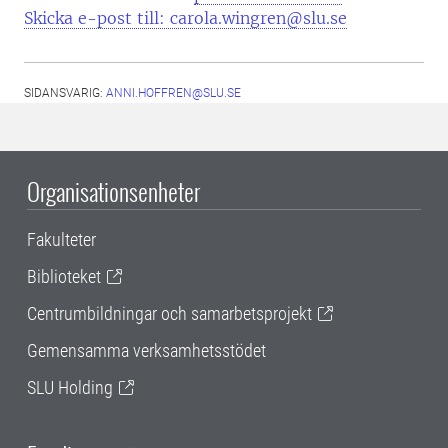
Skicka e-post till: carola.wingren@slu.se
SIDANSVARIG:
ANNI.HOFFREN@SLU.SE
Organisationsenheter
Fakulteter
Biblioteket
Centrumbildningar och samarbetsprojekt
Gemensamma verksamhetsstödet
SLU Holding