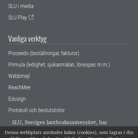
SLU i media
SLU Play
Vanliga verktyg
Proceedo (beställningar, fakturor)
Primula (ledighet, sjukanmälan, lönespec m.m.)
Webbmejl
ReachMee
Edusign
Protokoll och beslutslistor
SLU, Sveriges lantbruksuniversitet, har
verksamhet över hela Sverige. Huvudorter är
Denna webbplats använder kakor (cookies), som lagras i din
Alnarp, Uppsala och Umeå.
SLU är