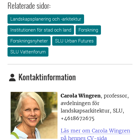
Relaterade sidor:
Landskapsplanering och -arkitektur
Institutionen för stad och land
Forskning
Forskningsnyheter
SLU Urban Futures
SLU Vattenforum
Kontaktinformation
Carola Wingren
, professor,
avdelningen för
landskapsarkitektur, SLU,
+4618672675
Läs mer om Carola Wingren
på hennes CV-sida