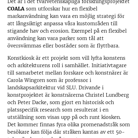
Det är i det tvärvetenskapliga forskningsprojektet
COALA
som utforskar hur en flexibel
markanvändning kan vara en möjlig strategi för
att långsiktigt anpassa våra kustområden till
stigande hav och erosion. Exempel på en flexibel
användning kan vara parker som tål att
översvämmas eller bostäder som är flyttbara.
Konstkiosk är ett projekt som vill lyfta konstens
och arkitekturens roll i samhället. Initiativtagare
till samarbetet mellan forskare och konstnärer är
Carola Wingren som är professor i
landskapsarkitektur vid SLU. Drivande i
konstprojektet är konstnärerna Christel Lundberg
och Peter Dacke, som gjort en historisk och
platsspecifik research som resulterat i en
utställning som visas upp på och runt kiosken.
Det kommer finnas fyra olika promenadstråk som
besökare kan följa där stråken kantas av ett 50-