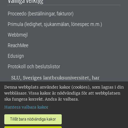
Proceedo (beställningar, fakturor)
Primula (ledighet, sjukanmälan, lönespec m.m.)
Webbmejl
ReachMee
Edusign
Protokoll och beslutslistor
SLU, Sveriges lantbruksuniversitet, har
verksamhet över hela Sverige. Huvudorter är
Denna webbplats använder kakor (cookies), som lagras i din
Alnarp, Uppsala och Umeå.
SLU är
webbläsare. Vissa kakor är nödvändiga för att webbplatsen
miljöcertifierat enligt ISO 14001. •
Telefon:
ska fungera korrekt. Andra är valbara.
018-67 10 00 • Org nr: 202100-2817 •
Om
Hantera valbara kakor
medarbetarwebben
•
SLU:s fakturaadress
•
Om SLU:s webbplatser
•
Vid KRIS
Tillåt bara nödvändiga kakor
•
Hantera kakor
•
Behandling av