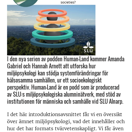
I den nya serien av podden Human-Land kommer Amanda
Gabriel och Hannah Arnett att utforska hur
miljöpsykologi kan stödja systemförändringar för
hälsosamma samhällen, ur ett socioekologiskt
perspektiv. Human-Land är en podd som är producerad
av SLU:s miljöpsykologiska alumninätverk, med stöd av
institutionen för människa och samhälle vid SLU Alnarp.
I det här introduktionsavsnittet får vi en översikt
över ämnet miljöpsykologi, vad det innehåller och
hur det har formats tvärvetenskapligt. Vi får även