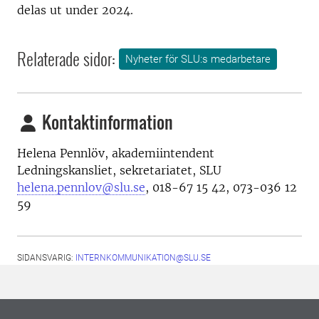
delas ut under 2024.
Relaterade sidor:
Nyheter för SLU:s medarbetare
Kontaktinformation
Helena Pennlöv,
akademiintendent
Ledningskansliet, sekretariatet, SLU
helena.pennlov@slu.se
, 0
18-67 15 42, 073-036 12
59
SIDANSVARIG:
INTERNKOMMUNIKATION@SLU.SE