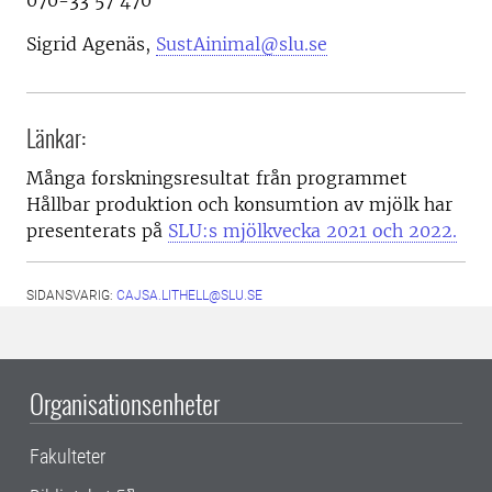
070-33 57 470
Sigrid Agenäs,
SustAinimal@slu.se
Länkar:
Många forskningsresultat från programmet
Hållbar produktion och konsumtion av mjölk har
presenterats på
SLU:s mjölkvecka 2021 och 2022.
SIDANSVARIG:
CAJSA.LITHELL@SLU.SE
Organisationsenheter
Fakulteter