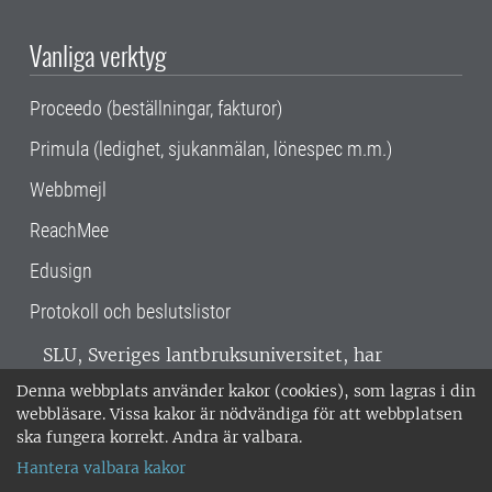
Vanliga verktyg
Proceedo (beställningar, fakturor)
Primula (ledighet, sjukanmälan, lönespec m.m.)
Webbmejl
ReachMee
Edusign
Protokoll och beslutslistor
SLU, Sveriges lantbruksuniversitet, har
verksamhet över hela Sverige. Huvudorter är
Denna webbplats använder kakor (cookies), som lagras i din
Alnarp, Uppsala och Umeå.
SLU är
webbläsare. Vissa kakor är nödvändiga för att webbplatsen
miljöcertifierat enligt ISO 14001. •
Telefon:
ska fungera korrekt. Andra är valbara.
018-67 10 00 • Org nr: 202100-2817 •
Om
Hantera valbara kakor
medarbetarwebben
•
SLU:s fakturaadress
•