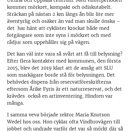
Ultuna och Uppsala centrum. Med vinterperioden
kommer mörkret, kompakt och odiskutabelt.
Sträckan på nästan 2 km längs ån blir lite mer
äventyrlig och osäker än vad man skulle önska –
det har hänt att cyklister krockat både med
fotgängare som inte syns i mörkret och med
rådjur som uppehåller sig på vägen.
Det kan väl inte vara så svårt att få till belysning?
Efter flera kontakter med kommunen, den första
2015, blev det 2019 klart att de ansåg att SLU
som markägare borde stå för belysningen. Det
behövdes dispens från reservatföreskrifterna
eftersom Årike Fyris är ett naturreservat, och det
krävdes också en artinventering. Hindren var
många.
I samma veva började rektor Maria Knutson
Wedel hos oss. Hon cyklar ofta Vindbrovägen till
jobbet och undrade varför det var så mörkt där så