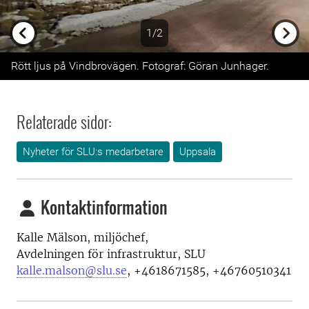
1/2
Previous
Next
Rött ljus på Vindbrovägen. Fotograf: Göran Junhager.
Relaterade sidor:
Nyheter för SLU:s medarbetare
Uppsala
Kontaktinformation
Kalle Mälson, miljöchef,
Avdelningen för infrastruktur, SLU
kalle.malson@slu.se
,
+4618671585, +46760510341