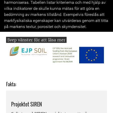
harmoniseras. Tabellen listar kriterierna och med hjälp av
vilka indikatorer de skulle kunna mätas för att göra en
bedömning av markens tillstånd. Exempelvis föreslås att
markfysikaliska egenskaper kan utvärderas genom att titta
på markens textur, porositet och skymdensitet.
Fakta:
Projektet SIREN