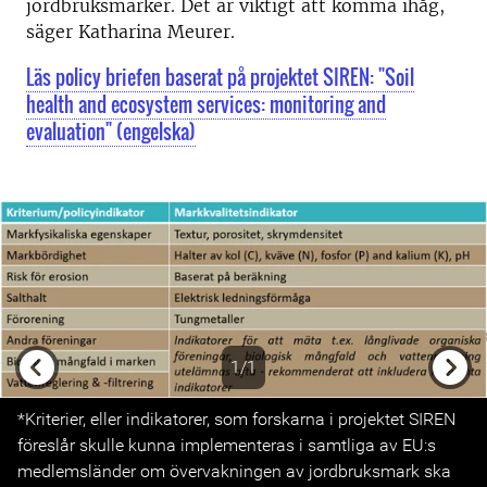
jordbruksmarker. Det är viktigt att komma ihåg,
säger Katharina Meurer.
Läs policy briefen baserat på projektet SIREN: "Soil
health and ecosystem services: monitoring and
evaluation" (engelska)
1/1
Previous
Next
*Kriterier, eller indikatorer, som forskarna i projektet SIREN
föreslår skulle kunna implementeras i samtliga av EU:s
medlemsländer om övervakningen av jordbruksmark ska