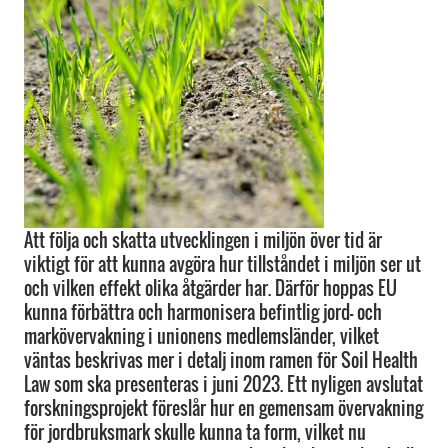
Att följa och skatta utvecklingen i miljön över tid är
viktigt för att kunna avgöra hur tillståndet i miljön ser ut
och vilken effekt olika åtgärder har. Därför hoppas EU
kunna förbättra och harmonisera befintlig jord- och
markövervakning i unionens medlemsländer, vilket
väntas beskrivas mer i detalj inom ramen för Soil Health
Law som ska presenteras i juni 2023. Ett nyligen avslutat
forskningsprojekt föreslår hur en gemensam övervakning
för jordbruksmark skulle kunna ta form, vilket nu