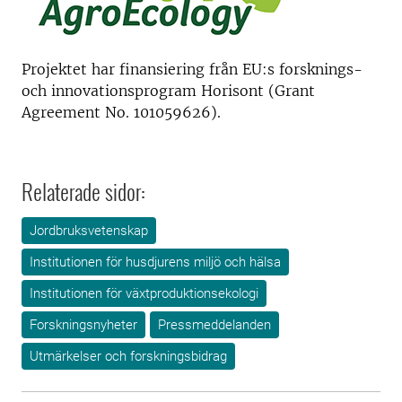
Projektet har finansiering från EU:s forsknings-
och innovationsprogram Horisont (Grant
Agreement No. 101059626).
Relaterade sidor:
Jordbruksvetenskap
Institutionen för husdjurens miljö och hälsa
Institutionen för växtproduktionsekologi
Forskningsnyheter
Pressmeddelanden
Utmärkelser och forskningsbidrag