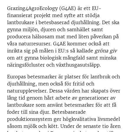
Grazing4AgroEcology (G4AE) är ett EU-
finansierat projekt med syfte att stödja
lantbrukare i betesbaserad djurhållning. Det ska
gynna miljön, djuren och samhället samt
producera hälsosam mat med liten påverkan på
våra naturresurser. G4AE kommer också att
inrikta sig på målen i EU:s så kallade
gröna giv
om att gynna biologisk mångfald samt minska
näringsförluster och växthusgasutsläpp.
Europas betesmarker är platser för lantbruk och
djurhållning, men också för fritid och
naturupplevelser. Dessa värden har skapats över
lång tid genom hårt arbete av generationer av
lantbrukare som använt betesmarker för att få
foder till sina djur. Betesbaserade
produktionssystem ger högkvalitativa livsmedel
såsom mjölk och kött. Under de senaste tio åren