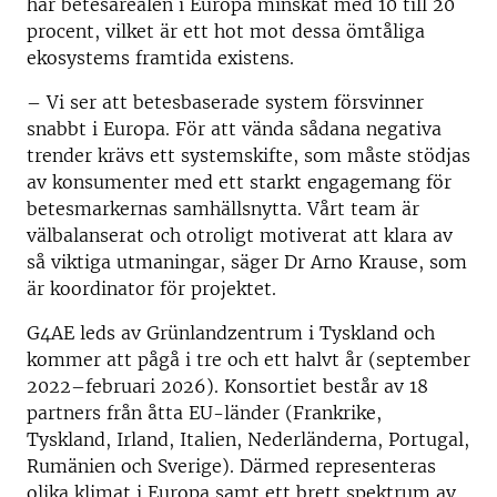
har betesarealen i Europa minskat med 10 till 20
procent, vilket är ett hot mot dessa ömtåliga
ekosystems framtida existens.
– Vi ser att betesbaserade system försvinner
snabbt i Europa. För att vända sådana negativa
trender krävs ett systemskifte, som måste stödjas
av konsumenter med ett starkt engagemang för
betesmarkernas samhällsnytta. Vårt team är
välbalanserat och otroligt motiverat att klara av
så viktiga utmaningar, säger Dr Arno Krause, som
är koordinator för projektet.
G4AE leds av Grünlandzentrum i Tyskland och
kommer att pågå i tre och ett halvt år (september
2022–februari 2026). Konsortiet består av 18
partners från åtta EU-länder (Frankrike,
Tyskland, Irland, Italien, Nederländerna, Portugal,
Rumänien och Sverige). Därmed representeras
olika klimat i Europa samt ett brett spektrum av