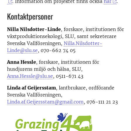
. Information om projektet finns också
här
.
Kontaktpersoner
Nilla Nilsdotter-Linde
, forskare, institutionen för
växtproduktionsekologi, SLU, samt sekreterare
Svenska Vallföreningen,
Nilla.Nilsdotter-
Linde@slu.se
, 070-662 74 05
Anna Hessle
, forskare, institutionen för
husdjurens miljö och hälsa, SLU,
Anna.Hessle@slu.se
, 0511-671 43
Linda af Geijersstam
, lantbrukare, ordförande
Svenska Vallföreningen,
Linda.af.Geijersstam@gmail.com
, 076-111 21 23