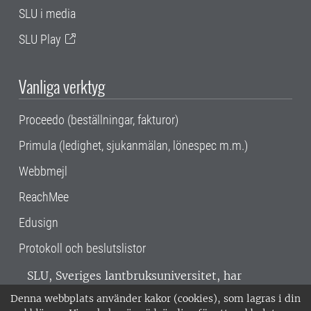
SLU i media
SLU Play
Vanliga verktyg
Proceedo (beställningar, fakturor)
Primula (ledighet, sjukanmälan, lönespec m.m.)
Webbmejl
ReachMee
Edusign
Protokoll och beslutslistor
SLU, Sveriges lantbruksuniversitet, har
verksamhet över hela Sverige. Huvudorter är
Denna webbplats använder kakor (cookies), som lagras i din
Alnarp, Uppsala och Umeå.
SLU är