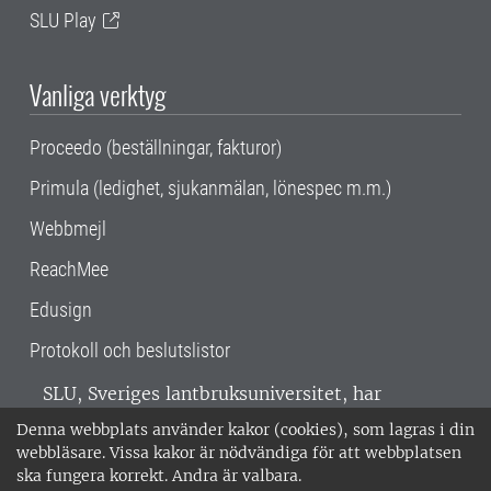
SLU Play
Vanliga verktyg
Proceedo (beställningar, fakturor)
Primula (ledighet, sjukanmälan, lönespec m.m.)
Webbmejl
ReachMee
Edusign
Protokoll och beslutslistor
SLU, Sveriges lantbruksuniversitet, har
verksamhet över hela Sverige. Huvudorter är
Denna webbplats använder kakor (cookies), som lagras i din
Alnarp, Uppsala och Umeå.
SLU är
webbläsare. Vissa kakor är nödvändiga för att webbplatsen
miljöcertifierat enligt ISO 14001. •
Telefon:
ska fungera korrekt. Andra är valbara.