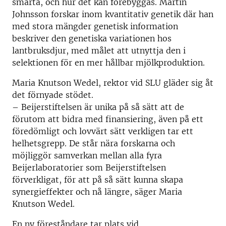
smärta, och hur det kan förebyggas. Martin
Johnsson forskar inom kvantitativ genetik där han
med stora mängder genetisk information
beskriver den genetiska variationen hos
lantbruksdjur, med målet att utnyttja den i
selektionen för en mer hållbar mjölkproduktion.
Maria Knutson Wedel, rektor vid SLU gläder sig åt
det förnyade stödet.
– Beijerstiftelsen är unika på så sätt att de
förutom att bidra med finansiering, även på ett
föredömligt och lovvärt sätt verkligen tar ett
helhetsgrepp. De står nära forskarna och
möjliggör samverkan mellan alla fyra
Beijerlaboratorier som Beijerstiftelsen
förverkligat, för att på så sätt kunna skapa
synergieffekter och nå längre, säger Maria
Knutson Wedel.
En ny föreståndare tar plats vid