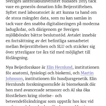
Sveriges lantbruksuniversitet bildades 2015 tack
vare en generös donation från Beijerstiftelsen.
Syftet med laboratoriet är att kunna ta hand om
de stora mängder data, som nu kan samlas in
tack vare den snabba digitaliseringen på moderna
ladugårdar, och därigenom ge Sveriges
mjölkbönder bättre beslutsstöd. Avtalet innebär
en fortsättning av det befintliga samarbetet
mellan Beijerstiftelsen och SLU och sträcker sig
över ytterligare tre års tid med möjlighet till
förlängning.
Nya Beijerforskare är
Elin Hernlund
, institutionen
för anatomi, fysiologi och biokemi, och
Martin
Johnsson
, institutionen för husdjursgenetik. Elin
Hernlunds forskningsområde är biomekanik där
hon med avancerade sensorer och AI ska öka
förståelsen kring rörelse- och
beteendeförändringar som uppstår hos kor vid