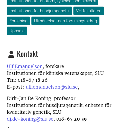
Institutionen för anatomi, fysiologi och biokemi
Institutionen för husdjursgenetik
VH-fakulteten
Forskning
Utmärkelser och forskningsbidrag
Uppsala
Kontakt
Ulf Emanuelson
, forskare
Institutionen för kliniska vetenskaper, SLU
Tfn: 018-67 18 26
E-post:
ulf.emanuelson@slu.se
,
Dirk-Jan De Koning, professor
Institutionen för husdjursgenetik, enheten för
kvantitativ genetik, SLU
dj.de-koning@slu.se
, 018-67
20 39