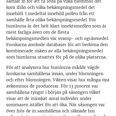
samlat in för att ta reda på vilka blommor det
kom ifrån och vilka bekämpningsmedel det
innehöll. I medeltal innehöll pollen från ett
samhälle åtta olika bekämpningsmedel. För
humlorna är det helt klart insektsmedlen som är
mest farliga även om de flesta
bekämpningsmedlen var svamp- och ogräsmedel.
Forskarna använde databaser för att bedöma den
kombinerade risken av alla bekämpningsmedel
som humlorna utsattes för på de olika platserna.
För att analysera hur humlorna mådde vägde
forskarna samhällena innan, under blomningen
och efter blomningen. Vikten visar hur många nya
avkommor de producerar. För 13 procent var
samhällena tyngst i början på säsongen vilket
visar att de minskat antal individer under
sommaren istället för att öka. När säsongen var
över frös de in samhällena och räknade hur