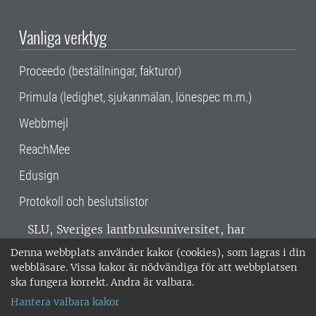
Vanliga verktyg
Proceedo (beställningar, fakturor)
Primula (ledighet, sjukanmälan, lönespec m.m.)
Webbmejl
ReachMee
Edusign
Protokoll och beslutslistor
SLU, Sveriges lantbruksuniversitet, har
verksamhet över hela Sverige. Huvudorter är
Denna webbplats använder kakor (cookies), som lagras i din
Alnarp, Uppsala och Umeå.
SLU är
webbläsare. Vissa kakor är nödvändiga för att webbplatsen
miljöcertifierat enligt ISO 14001. •
Telefon:
ska fungera korrekt. Andra är valbara.
018-67 10 00 • Org nr: 202100-2817 •
Om
Hantera valbara kakor
medarbetarwebben
•
SLU:s fakturaadress
•