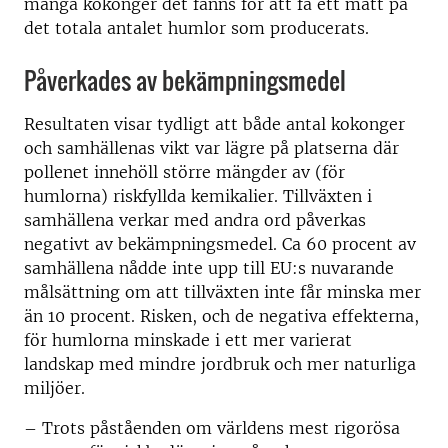
många kokonger det fanns för att få ett mått på
det totala antalet humlor som producerats.
Påverkades av bekämpningsmedel
Resultaten visar tydligt att både antal kokonger
och samhällenas vikt var lägre på platserna där
pollenet innehöll större mängder av (för
humlorna) riskfyllda kemikalier. Tillväxten i
samhällena verkar med andra ord påverkas
negativt av bekämpningsmedel. Ca 60 procent av
samhällena nådde inte upp till EU:s nuvarande
målsättning om att tillväxten inte får minska mer
än 10 procent. Risken, och de negativa effekterna,
för humlorna minskade i ett mer varierat
landskap med mindre jordbruk och mer naturliga
miljöer.
­–
Trots påståenden om världens mest rigorösa