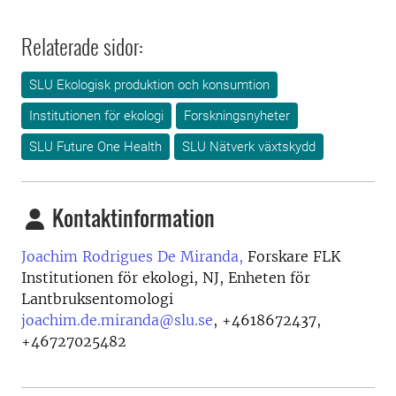
Relaterade sidor:
SLU Ekologisk produktion och konsumtion
Institutionen för ekologi
Forskningsnyheter
SLU Future One Health
SLU Nätverk växtskydd
Kontaktinformation
Joachim Rodrigues De Miranda,
Forskare FLK
Institutionen för ekologi, NJ, Enheten för
Lantbruksentomologi
joachim.de.miranda@slu.se
,
+4618672437,
+46727025482