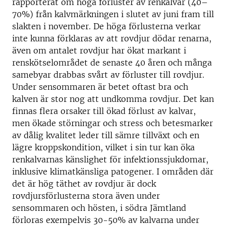
rapporterat om höga förluster av renkalvar (40–
70%) från kalvmärkningen i slutet av juni fram till
slakten i november. De höga förlusterna verkar
inte kunna förklaras av att rovdjur dödar renarna,
även om antalet rovdjur har ökat markant i
renskötselområdet de senaste 40 åren och många
samebyar drabbas svårt av förluster till rovdjur.
Under sensommaren är betet oftast bra och
kalven är stor nog att undkomma rovdjur. Det kan
finnas flera orsaker till ökad förlust av kalvar,
men ökade störningar och stress och betesmarker
av dålig kvalitet leder till sämre tillväxt och en
lägre kroppskondition, vilket i sin tur kan öka
renkalvarnas känslighet för infektionssjukdomar,
inklusive klimatkänsliga patogener. I områden där
det är hög täthet av rovdjur är dock
rovdjursförlusterna stora även under
sensommaren och hösten, i södra Jämtland
förloras exempelvis 30-50% av kalvarna under