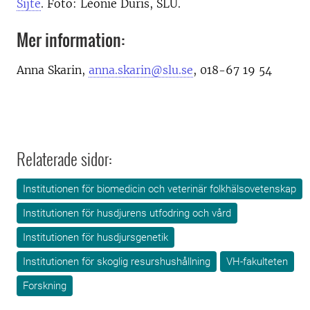
Sijte
. Foto: Léonie Duris, SLU.
Mer information:
Anna Skarin,
anna.skarin@slu.se
, 018-67 19 54
Relaterade sidor:
Institutionen för biomedicin och veterinär folkhälsovetenskap
Institutionen för husdjurens utfodring och vård
Institutionen för husdjursgenetik
Institutionen för skoglig resurshushållning
VH-fakulteten
Forskning