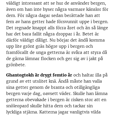
väldigt intressant att se hur de använder bergen,
även om han inte hyser några varmare känslor för
dem. För några dagar sedan berättade han att
fem av hans getter hade försvunnit uppe i bergen.
Det regnade knappt alls förra året och än så länge
har det bara fallit några droppar i år. Betet är
därför väldigt dåligt. Nu börjar det ändå komma
upp lite grönt gräs högre upp i bergen och
framförallt de unga getterna är svåra att styra då
de gärna lämnar flocken och ger sig av i jakt på
grönbete.
Ghantogtokh är drygt femtio år
och haltar illa på
grund av ett utslitet knä. Ändå måste han valla
sina getter genom de branta och otillgängliga
bergen varje dag, oavsett väder. Skulle han lämna
getterna obevakade i bergen är risken stor att en
snöleopard skulle hitta dem och tackar sin
lyckliga stjärna. Katterna jagar vanligtvis vilda