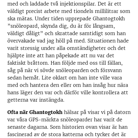
med och laddade två injektionspilar. Det är ett
väldigt precist arbete med tiondels millilitrar som
ska mätas. Under tiden upprepade Ghantogtokh
”snöleopard, skynda dig, du är för långsam,
väldigt dåligt” och skrattade samtidigt som han
övervakade vad jag höll på med. Situationen hade
varit stressig under alla omständigheter och det
hjälpte inte att han påpekade att nu var det
faktiskt bråttom. Han följde med oss till fällan,
såg på när vi sövde snöleoparden och försvann
sedan hemåt. Lite oklart om han inte ville vara
med och hantera den eller om han insåg hur nära
hans läger den var och därför ville kontrollera att
getterna var instängda.
Ofta när Ghantogtokh
hälsar på visar vi på datorn
var våra GPS-märkta snöleoparder har varit de
senaste dagarna. Som historien ovan visar är han
fascinerad av de stora katterna och tycker det är