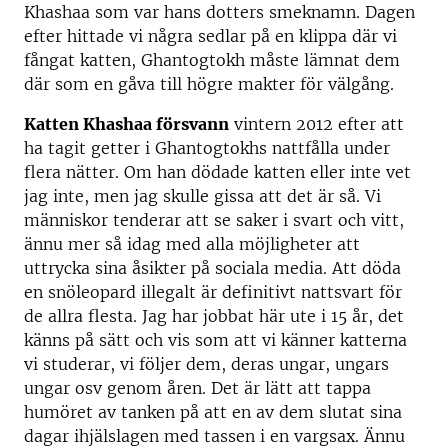
Khashaa som var hans dotters smeknamn. Dagen
efter hittade vi några sedlar på en klippa där vi
fångat katten, Ghantogtokh måste lämnat dem
där som en gåva till högre makter för välgång.
Katten Khashaa försvann
vintern 2012 efter att
ha tagit getter i Ghantogtokhs nattfålla under
flera nätter. Om han dödade katten eller inte vet
jag inte, men jag skulle gissa att det är så. Vi
människor tenderar att se saker i svart och vitt,
ännu mer så idag med alla möjligheter att
uttrycka sina åsikter på sociala media. Att döda
en snöleopard illegalt är definitivt nattsvart för
de allra flesta. Jag har jobbat här ute i 15 år, det
känns på sätt och vis som att vi känner katterna
vi studerar, vi följer dem, deras ungar, ungars
ungar osv genom åren. Det är lätt att tappa
humöret av tanken på att en av dem slutat sina
dagar ihjälslagen med tassen i en vargsax. Ännu