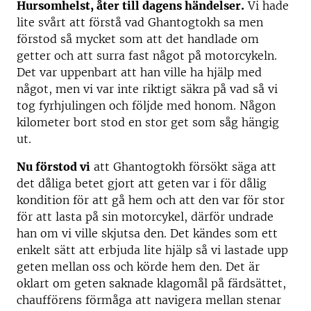
Hursomhelst, åter till dagens händelser.
Vi hade
lite svårt att förstå vad Ghantogtokh sa men
förstod så mycket som att det handlade om
getter och att surra fast något på motorcykeln.
Det var uppenbart att han ville ha hjälp med
något, men vi var inte riktigt säkra på vad så vi
tog fyrhjulingen och följde med honom. Någon
kilometer bort stod en stor get som såg hängig
ut.
Nu förstod vi
att Ghantogtokh försökt säga att
det dåliga betet gjort att geten var i för dålig
kondition för att gå hem och att den var för stor
för att lasta på sin motorcykel, därför undrade
han om vi ville skjutsa den. Det kändes som ett
enkelt sätt att erbjuda lite hjälp så vi lastade upp
geten mellan oss och körde hem den. Det är
oklart om geten saknade klagomål på färdsättet,
chaufförens förmåga att navigera mellan stenar