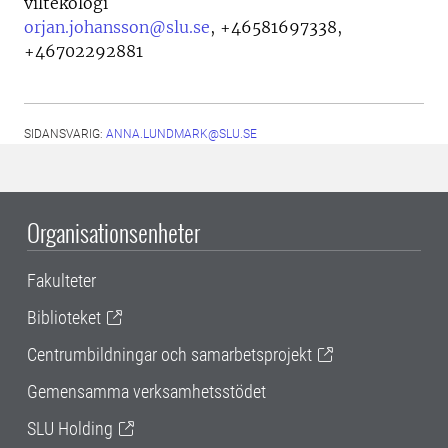
viltekologi
orjan.johansson@slu.se
,
+46581697338,
+46702292881
SIDANSVARIG:
ANNA.LUNDMARK@SLU.SE
Organisationsenheter
Fakulteter
Biblioteket
Centrumbildningar och samarbetsprojekt
Gemensamma verksamhetsstödet
SLU Holding