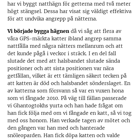
har vi byggt natthägn för getterna med två meter
högt stängsel. Dessa har visat sig väldigt effektiva
för att undvika angrepp på nätterna.
Vi började bygga hägnen
då vi såg att flera av
våra GPS-märkta katter ibland angrep samma
nattfålla med några nätters mellanrum och att
det kunde pågå i veckor i sträck. I en del fall
slutade det med att halsbandet slutade sända
positioner och att sista positionen var nära
getfållan, vilket är ett tämligen säkert tecken på
att katten är död och halsbandet sönderslaget. En
av katterna som försvann så var en vuxen hona
som vi fångade 2010. På väg till fällan passerade
vi Ghantogtokhs yurta och han hade frågat om
han fick följa med om vi fångade en katt, så vi tog
med oss honom. Han verkade tagen av mötet och
den gången var han med och hanterade
snöleoparden. Han fick döpa katten och valde