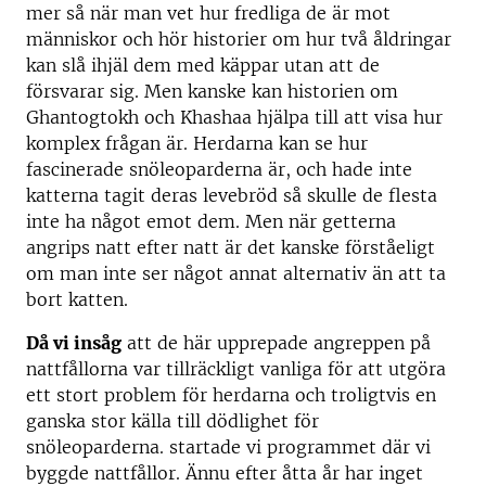
mer så när man vet hur fredliga de är mot
människor och hör historier om hur två åldringar
kan slå ihjäl dem med käppar utan att de
försvarar sig. Men kanske kan historien om
Ghantogtokh och Khashaa hjälpa till att visa hur
komplex frågan är. Herdarna kan se hur
fascinerade snöleoparderna är, och hade inte
katterna tagit deras levebröd så skulle de flesta
inte ha något emot dem. Men när getterna
angrips natt efter natt är det kanske förståeligt
om man inte ser något annat alternativ än att ta
bort katten.
Då vi insåg
att de här upprepade angreppen på
nattfållorna var tillräckligt vanliga för att utgöra
ett stort problem för herdarna och troligtvis en
ganska stor källa till dödlighet för
snöleoparderna. startade vi programmet där vi
byggde nattfållor. Ännu efter åtta år har inget