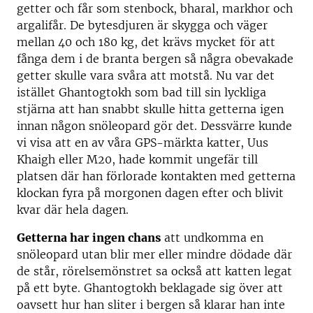
getter och får som stenbock, bharal, markhor och
argalifår. De bytesdjuren är skygga och väger
mellan 40 och 180 kg, det krävs mycket för att
fånga dem i de branta bergen så några obevakade
getter skulle vara svåra att motstå. Nu var det
istället Ghantogtokh som bad till sin lyckliga
stjärna att han snabbt skulle hitta getterna igen
innan någon snöleopard gör det. Dessvärre kunde
vi visa att en av våra GPS-märkta katter, Uus
Khaigh eller M20, hade kommit ungefär till
platsen där han förlorade kontakten med getterna
klockan fyra på morgonen dagen efter och blivit
kvar där hela dagen.
Getterna har ingen chans
att undkomma en
snöleopard utan blir mer eller mindre dödade där
de står, rörelsemönstret sa också att katten legat
på ett byte. Ghantogtokh beklagade sig över att
oavsett hur han sliter i bergen så klarar han inte