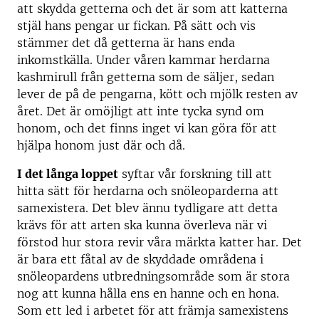
att skydda getterna och det är som att katterna
stjäl hans pengar ur fickan. På sätt och vis
stämmer det då getterna är hans enda
inkomstkälla. Under våren kammar herdarna
kashmirull från getterna som de säljer, sedan
lever de på de pengarna, kött och mjölk resten av
året. Det är omöjligt att inte tycka synd om
honom, och det finns inget vi kan göra för att
hjälpa honom just där och då.
I det långa loppet
syftar vår forskning till att
hitta sätt för herdarna och snöleoparderna att
samexistera. Det blev ännu tydligare att detta
krävs för att arten ska kunna överleva när vi
förstod hur stora revir våra märkta katter har. Det
är bara ett fåtal av de skyddade områdena i
snöleopardens utbredningsområde som är stora
nog att kunna hålla ens en hanne och en hona.
Som ett led i arbetet för att främja samexistens