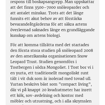
respons till boskapsangrepp. Man uppskattar
att det finns 3500–7000 snöleoparder och
att antalet minskar. Trots att det länge
funnits ett akut behov av att förstärka
bevarandeåtgärderna för att säkra artens
överlevnad saknades länge en grundläggande
kunskap om artens biologi.
För att komma tillrätta med det startades
den första stora studien på snöleopard 2008
av den amerikanska organisationen Snow
Leopard Trust. Studien genomförs i
Tostbergen i södra Mongoliet. I Tost bor vi i
en yurta, ett traditionellt mongoliskt runt
tält i vit duk som är isolerad med tovad ull.
Yurtan beskrivs bäst som ”compact living”,
där vi på knappt 20 kvadratmeter har inrett
ett kök, sov-avdelning och kontor med
möbler och utrustning, och i alla skrymslen