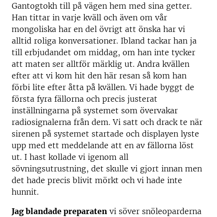
Gantogtokh till på vägen hem med sina getter.
Han tittar in varje kväll och även om vår
mongoliska har en del övrigt att önska har vi
alltid roliga konversationer. Ibland tackar han ja
till erbjudandet om middag, om han inte tycker
att maten ser alltför märklig ut. Andra kvällen
efter att vi kom hit den här resan så kom han
förbi lite efter åtta på kvällen. Vi hade byggt de
första fyra fällorna och precis justerat
inställningarna på systemet som övervakar
radiosignalerna från dem. Vi satt och drack te när
sirenen på systemet startade och displayen lyste
upp med ett meddelande att en av fällorna löst
ut. I hast kollade vi igenom all
sövningsutrustning, det skulle vi gjort innan men
det hade precis blivit mörkt och vi hade inte
hunnit.
Jag blandade preparaten
vi söver snöleoparderna