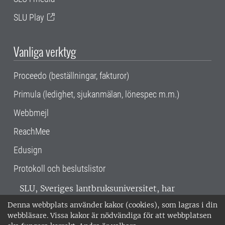
SLU Play
Vanliga verktyg
Proceedo (beställningar, fakturor)
Primula (ledighet, sjukanmälan, lönespec m.m.)
Webbmejl
ReachMee
Edusign
Protokoll och beslutslistor
SLU, Sveriges lantbruksuniversitet, har
verksamhet över hela Sverige. Huvudorter är
Denna webbplats använder kakor (cookies), som lagras i din
Alnarp, Uppsala och Umeå.
SLU är
webbläsare. Vissa kakor är nödvändiga för att webbplatsen
miljöcertifierat enligt ISO 14001. •
Telefon: