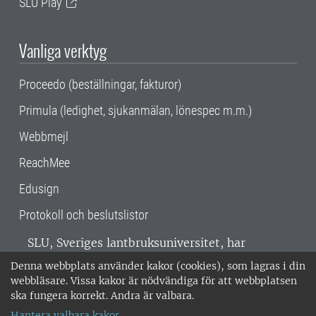
SLU Play
Vanliga verktyg
Proceedo (beställningar, fakturor)
Primula (ledighet, sjukanmälan, lönespec m.m.)
Webbmejl
ReachMee
Edusign
Protokoll och beslutslistor
SLU, Sveriges lantbruksuniversitet, har
verksamhet över hela Sverige. Huvudorter är
Denna webbplats använder kakor (cookies), som lagras i din
Alnarp, Uppsala och Umeå.
SLU är
webbläsare. Vissa kakor är nödvändiga för att webbplatsen
miljöcertifierat enligt ISO 14001. •
Telefon:
ska fungera korrekt. Andra är valbara.
018-67 10 00 • Org nr: 202100-2817 •
Om
Hantera valbara kakor