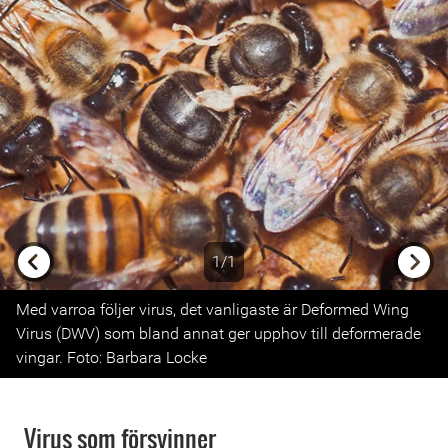
1/1
Previous
Next
Med varroa följer virus, det vanligaste är Deformed Wing
Virus (DWV) som bland annat ger upphov till deformerade
vingar. Foto: Barbara Locke
Virus som försvinner