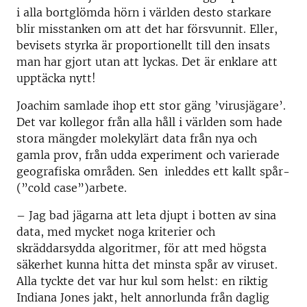
i alla bortglömda hörn i världen desto starkare
blir misstanken om att det har försvunnit. Eller,
bevisets styrka är proportionellt till den insats
man har gjort utan att lyckas. Det är enklare att
upptäcka nytt!
Joachim samlade ihop ett stor gäng ’virusjägare’.
Det var kollegor från alla håll i världen som hade
stora mängder molekylärt data från nya och
gamla prov, från udda experiment och varierade
geografiska områden. Sen inleddes ett kallt spår-
(”cold case”)arbete.
–
Jag bad jägarna att leta djupt i botten av sina
data, med mycket noga kriterier och
skräddarsydda algoritmer, för att med högsta
säkerhet kunna hitta det minsta spår av viruset.
Alla tyckte det var hur kul som helst: en riktig
Indiana Jones jakt, helt annorlunda från daglig