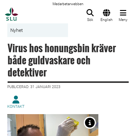
Medarbetarwebben
Till startsida
Sök
English
Meny
Nyhet
Virus hos honungsbin kräver
både guldvaskare och
detektiver
PUBLICERAD: 31 JANUARI 2023
KONTAKT