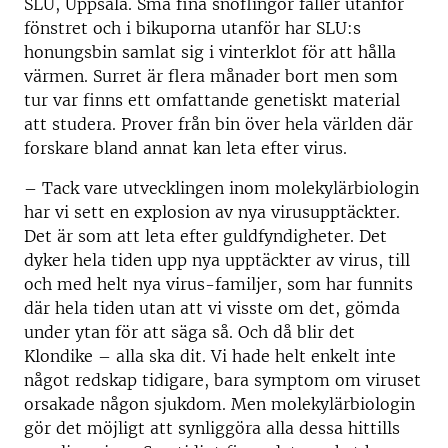
SLU, Uppsala. Små fina snöflingor faller utanför
fönstret och i bikuporna utanför har SLU:s
honungsbin samlat sig i vinterklot för att hålla
värmen. Surret är flera månader bort men som
tur var finns ett omfattande genetiskt material
att studera. Prover från bin över hela världen där
forskare bland annat kan leta efter virus.
–
Tack vare utvecklingen inom molekylärbiologin
har vi sett en explosion av nya virusupptäckter.
Det är som att leta efter guldfyndigheter. Det
dyker hela tiden upp nya upptäckter av virus, till
och med helt nya virus-familjer, som har funnits
där hela tiden utan att vi visste om det, gömda
under ytan för att säga så. Och då blir det
Klondike – alla ska dit. Vi hade helt enkelt inte
något redskap tidigare, bara symptom om viruset
orsakade någon sjukdom. Men molekylärbiologin
gör det möjligt att synliggöra alla dessa hittills