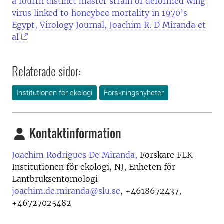
a fourth distinct master strain of deformed wing
virus linked to honeybee mortality in 1970’s
Egypt, Virology Journal, Joachim R. D Miranda et
al
Relaterade sidor:
Institutionen för ekologi
Forskningsnyheter
Kontaktinformation
Joachim Rodrigues De Miranda,
Forskare FLK
Institutionen för ekologi, NJ, Enheten för
Lantbruksentomologi
joachim.de.miranda@slu.se
,
+4618672437,
+46727025482