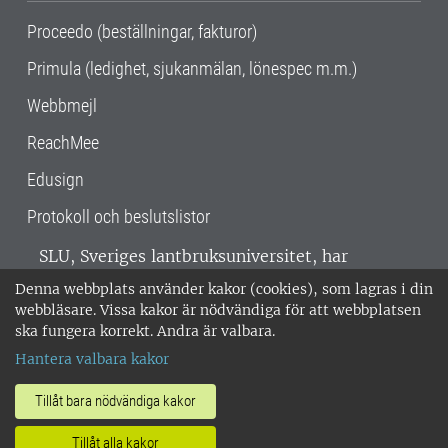
Proceedo (beställningar, fakturor)
Primula (ledighet, sjukanmälan, lönespec m.m.)
Webbmejl
ReachMee
Edusign
Protokoll och beslutslistor
SLU, Sveriges lantbruksuniversitet, har
verksamhet över hela Sverige. Huvudorter är
Denna webbplats använder kakor (cookies), som lagras i din
Alnarp, Uppsala och Umeå.
SLU är
webbläsare. Vissa kakor är nödvändiga för att webbplatsen
miljöcertifierat enligt ISO 14001. •
Telefon:
ska fungera korrekt. Andra är valbara.
018-67 10 00 • Org nr: 202100-2817 •
Om
Hantera valbara kakor
medarbetarwebben
•
SLU:s fakturaadress
•
Om SLU:s webbplatser
•
Vid KRIS
Tillåt bara nödvändiga kakor
•
Hantera kakor
•
Behandling av
Tillåt alla kakor
personuppgifter