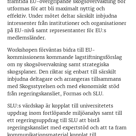
framtida EU-övergripande skogsövervakning bör
utformas för att bli maximalt nyttig och
effektiv. Under mötet deltar särskilt inbjudna
intressenter från institutioner och organisationer
på EU-nivå samt representanter för EU:s
medlemsländer.
Workshopen förväntas bidra till EU-
kommissionens kommande lagstiftningsförslag
om ny skogsövervakning samt strategiska
skogsplaner. Den riktar sig enbart till särskilt
inbjudna deltagare och arrangeras tillsammans
med Skogsstyrelsen och med ekonomiskt stöd
från regeringskansliet, Formas och SLU.
SLU:s värdskap är kopplat till universitetets
uppdrag inom fortlöpande miljöanalys samt till
ett regeringsuppdrag till SLU att bistå
regeringskansliet med expertstöd och att ta fram
kommunikationsmaterial kopplat till