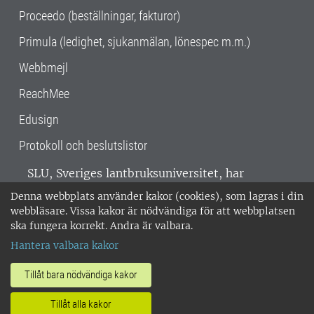
Proceedo (beställningar, fakturor)
Primula (ledighet, sjukanmälan, lönespec m.m.)
Webbmejl
ReachMee
Edusign
Protokoll och beslutslistor
SLU, Sveriges lantbruksuniversitet, har
verksamhet över hela Sverige. Huvudorter är
Denna webbplats använder kakor (cookies), som lagras i din
Alnarp, Uppsala och Umeå.
SLU är
webbläsare. Vissa kakor är nödvändiga för att webbplatsen
miljöcertifierat enligt ISO 14001. •
Telefon:
ska fungera korrekt. Andra är valbara.
018-67 10 00 • Org nr: 202100-2817 •
Om
Hantera valbara kakor
medarbetarwebben
•
SLU:s fakturaadress
•
Om SLU:s webbplatser
•
Vid KRIS
Tillåt bara nödvändiga kakor
•
Hantera kakor
•
Behandling av
Tillåt alla kakor
personuppgifter