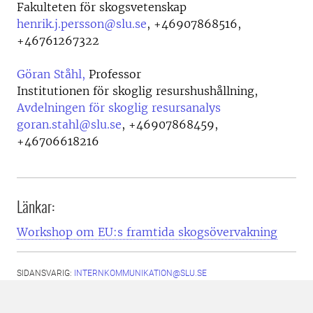
Fakulteten för skogsvetenskap
henrik.j.persson@slu.se
,
+46907868516,
+46761267322
Göran Ståhl,
Professor
Institutionen för skoglig resurshushållning,
Avdelningen för skoglig resursanalys
goran.stahl@slu.se
,
+46907868459,
+46706618216
Länkar:
Workshop om EU:s framtida skogsövervakning
SIDANSVARIG:
INTERNKOMMUNIKATION@SLU.SE