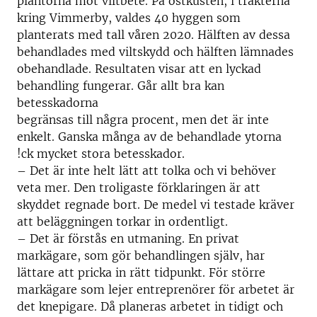
plantorna mot viltbete. På östkusten, i trakterna
kring Vimmerby, valdes 40 hyggen som
planterats med tall våren 2020. Hälften av dessa
behandlades med viltskydd och hälften lämnades
obehandlade. Resultaten visar att en lyckad
behandling fungerar. Går allt bra kan
betesskadorna
begränsas till några procent, men det är inte
enkelt. Ganska många av de behandlade ytorna
!ck mycket stora betesskador.
– Det är inte helt lätt att tolka och vi behöver
veta mer. Den troligaste förklaringen är att
skyddet regnade bort. De medel vi testade kräver
att beläggningen torkar in ordentligt.
– Det är förstås en utmaning. En privat
markägare, som gör behandlingen själv, har
lättare att pricka in rätt tidpunkt. För större
markägare som lejer entreprenörer för arbetet är
det knepigare. Då planeras arbetet in tidigt och