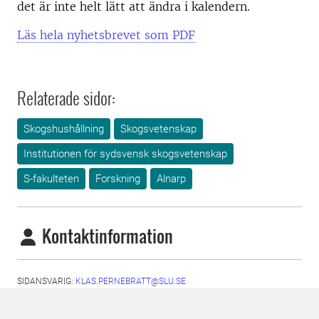
det är inte helt lätt att ändra i kalendern.
Läs hela nyhetsbrevet som PDF
Relaterade sidor:
Skogshushållning
Skogsvetenskap
Institutionen för sydsvensk skogsvetenskap
S-fakulteten
Forskning
Alnarp
Kontaktinformation
SIDANSVARIG:
KLAS.PERNEBRATT@SLU.SE