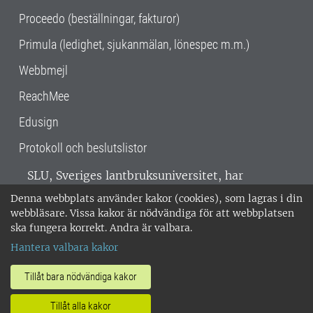
Proceedo (beställningar, fakturor)
Primula (ledighet, sjukanmälan, lönespec m.m.)
Webbmejl
ReachMee
Edusign
Protokoll och beslutslistor
SLU, Sveriges lantbruksuniversitet, har
verksamhet över hela Sverige. Huvudorter är
Denna webbplats använder kakor (cookies), som lagras i din
Alnarp, Uppsala och Umeå.
SLU är
webbläsare. Vissa kakor är nödvändiga för att webbplatsen
miljöcertifierat enligt ISO 14001. •
Telefon:
ska fungera korrekt. Andra är valbara.
018-67 10 00 • Org nr: 202100-2817 •
Om
Hantera valbara kakor
medarbetarwebben
•
SLU:s fakturaadress
•
Om SLU:s webbplatser
•
Vid KRIS
Tillåt bara nödvändiga kakor
•
Hantera kakor
•
Behandling av
Tillåt alla kakor
personuppgifter