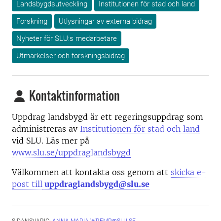
Landsbygdsutveckling
Institutionen för stad och land
Forskning
Utlysningar av externa bidrag
Nyheter för SLU:s medarbetare
Utmärkelser och forskningsbidrag
Kontaktinformation
Uppdrag landsbygd är ett regeringsuppdrag som
administreras av
Institutionen för stad och land
vid SLU. Läs mer på
www.slu.se/uppdraglandsbygd
Välkommen att kontakta oss genom att
skicka e-
post till
uppdraglandsbygd@slu.se