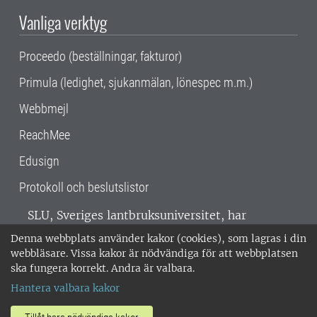
Vanliga verktyg
Proceedo (beställningar, fakturor)
Primula (ledighet, sjukanmälan, lönespec m.m.)
Webbmejl
ReachMee
Edusign
Protokoll och beslutslistor
SLU, Sveriges lantbruksuniversitet, har
verksamhet över hela Sverige. Huvudorter är
Denna webbplats använder kakor (cookies), som lagras i din
Alnarp, Uppsala och Umeå.
SLU är
webbläsare. Vissa kakor är nödvändiga för att webbplatsen
miljöcertifierat enligt ISO 14001. •
Telefon:
ska fungera korrekt. Andra är valbara.
018-67 10 00 • Org nr: 202100-2817 •
Om
Hantera valbara kakor
medarbetarwebben
•
SLU:s fakturaadress
•
Om SLU:s webbplatser
•
Vid KRIS