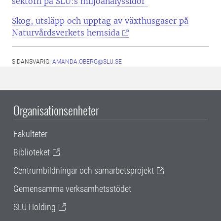
sektorn på SLU:s miljöanalyssidor
Skog, utsläpp och upptag av växthusgaser på
Naturvårdsverkets hemsida
SIDANSVARIG:
AMANDA.OBERG@SLU.SE
Organisationsenheter
Fakulteter
Biblioteket
Centrumbildningar och samarbetsprojekt
Gemensamma verksamhetsstödet
SLU Holding