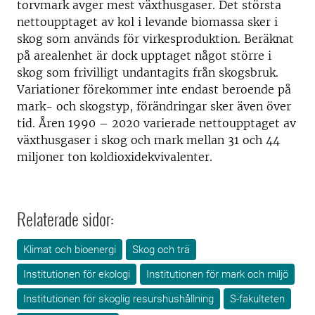
torvmark avger mest växthusgaser. Det största
nettoupptaget av kol i levande biomassa sker i
skog som används för virkesproduktion. Beräknat
på arealenhet är dock upptaget något större i
skog som frivilligt undantagits från skogsbruk.
Variationer förekommer inte endast beroende på
mark- och skogstyp, förändringar sker även över
tid. Åren 1990 – 2020 varierade nettoupptaget av
växthusgaser i skog och mark mellan 31 och 44
miljoner ton koldioxidekvivalenter.
Relaterade sidor:
Klimat och bioenergi
Skog och trä
Institutionen för ekologi
Institutionen för mark och miljö
Institutionen för skoglig resurshushållning
S-fakulteten