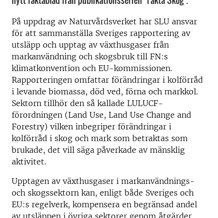
nytt faktablad från publikationsserien "Fakta Skog".
På uppdrag av Naturvårdsverket har SLU ansvar
för att sammanställa Sveriges rapportering av
utsläpp och upptag av växthusgaser från
markanvändning och skogsbruk till FN:s
klimatkonvention och EU-kommissionen.
Rapporteringen omfattar förändringar i kolförråd
i levande biomassa, död ved, förna och markkol.
Sektorn tillhör den så kallade LULUCF-
förordningen (Land Use, Land Use Change and
Forestry) vilken inbegriper förändringar i
kolförråd i skog och mark som betraktas som
brukade, det vill säga påverkade av mänsklig
aktivitet.
Upptagen av växthusgaser i markanvändnings-
och skogssektorn kan, enligt både Sveriges och
EU:s regelverk, kompensera en begränsad andel
av utsläppen i övriga sektorer genom åtgärder