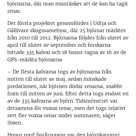
björnarna, där man misstänker att de kan ha tagit
renar.
Det första projektet genomfördes i Udtja och
Gällivare skogssamebyar, där 25 björnar märktes
från 2010 till 2012. Björnarna följdes från slutet av
april till slutet av september och forskarna
hittade 335 kalvar och 18 honor tagna av 16 av de
GPS-märkta björnarna.
– De flesta kalvarna togs av björnarna från
mitten till slutet av maj, sedan minskade
predationen, när björnen dödar renarna, snabbt
fram till mitten av juni. Efter detta togs endast en
av de 335 kalvarna av björn. Tidsmönstret var
detsamma för vuxna renar, men det togs relativt
sett fler vuxna renar under sommaren, säger
Støen.
Honor med fjorårsungar var den björnkategori