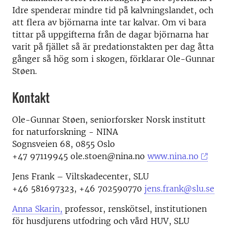
Idre spenderar mindre tid på kalvningslandet, och
att flera av björnarna inte tar kalvar. Om vi ​​bara
tittar på uppgifterna från de dagar björnarna har
varit på fjället så är predationstakten per dag åtta
gånger så hög som i skogen, förklarar Ole-Gunnar
Støen.
Kontakt
Ole-Gunnar Støen, seniorforsker Norsk institutt
for naturforskning - NINA
Sognsveien 68, 0855 Oslo
+47 97119945 ole.stoen@nina.no
www.nina.no
Jens Frank – Viltskadecenter, SLU
+46 581697323, +46 702590770
jens.frank@slu.se
Anna Skarin,
professor,
renskötsel, i
nstitutionen
för husdjurens utfodring och vård HUV, SLU