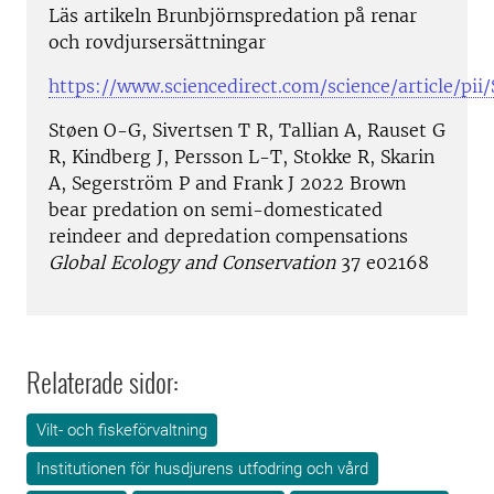
Läs artikeln Brunbjörnspredation på renar
och rovdjursersättningar
https://www.sciencedirect.com/science/article/p
Støen O-G, Sivertsen T R, Tallian A, Rauset G
R, Kindberg J, Persson L-T, Stokke R, Skarin
A, Segerström P and Frank J 2022 Brown
bear predation on semi-domesticated
reindeer and depredation compensations
Global Ecology and Conservation
37 e02168
Relaterade sidor:
Vilt- och fiskeförvaltning
Institutionen för husdjurens utfodring och vård