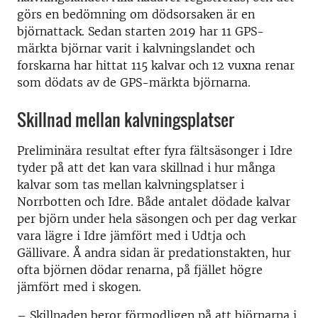
görs en bedömning om dödsorsaken är en
björnattack. Sedan starten 2019 har 11 GPS-
märkta björnar varit i kalvningslandet och
forskarna har hittat 115 kalvar och 12 vuxna renar
som dödats av de GPS-märkta björnarna.
Skillnad mellan kalvningsplatser
Preliminära resultat efter fyra fältsäsonger i Idre
tyder på att det kan vara skillnad i hur många
kalvar som tas mellan kalvningsplatser i
Norrbotten och Idre. Både antalet dödade kalvar
per björn under hela säsongen och per dag verkar
vara lägre i Idre jämfört med i Udtja och
Gällivare. Å andra sidan är predationstakten, hur
ofta björnen dödar renarna, på fjället högre
jämfört med i skogen.
– Skillnaden beror förmodligen på att björnarna i