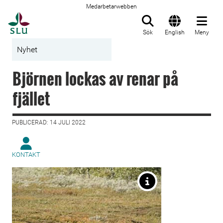
Medarbetarwebben
Till startsida
Sök
English
Meny
Nyhet
Björnen lockas av renar på
fjället
PUBLICERAD: 14 JULI 2022
KONTAKT