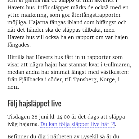
fem år gamla när de släpps ut från akvariet i
Havets hus. Inför släppet märks de också med en
yttre markering, som gör återfångstrapporter
möjliga. Hajarna fångas ibland som bifångst och
när det händer ska de släppas tillbaka, men
Havets hus vill också ha en rapport om var hajen
fångades.
Hittills har Havets hus fått in 11 rapporter som
visar att några hajar har stannat kvar i Gullmaren,
medan andra har simmat längst med västkusten:
från Fjällbacka i söder, till Tønsberg, Norge, i
norr.
Följ hajsläppet live
Tisdagen 28 juni kl. 14.00 är det dags att släppa
iväg hajarna.
Du kan följa släppet live här
.
Befinner du dig i närheten av Lysekil så är du