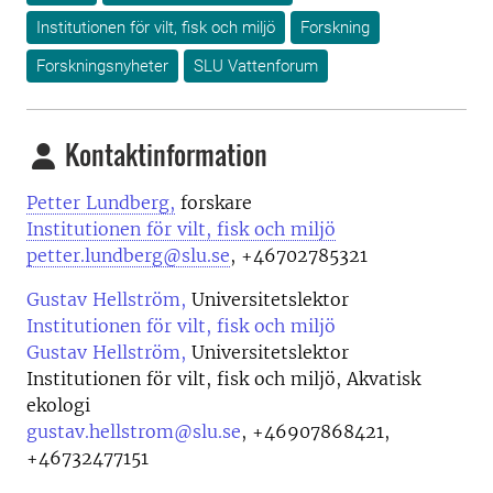
Institutionen för vilt, fisk och miljö
Forskning
Forskningsnyheter
SLU Vattenforum
Kontaktinformation
Petter Lundberg,
forskare
Institutionen för vilt, fisk och miljö
petter.lundberg@slu.se
, +46702785321
Gustav Hellström,
Universitetslektor
Institutionen för vilt, fisk och miljö
Gustav Hellström,
Universitetslektor
Institutionen för vilt, fisk och miljö, Akvatisk
ekologi
gustav.hellstrom@slu.se
,
+46907868421,
+46732477151