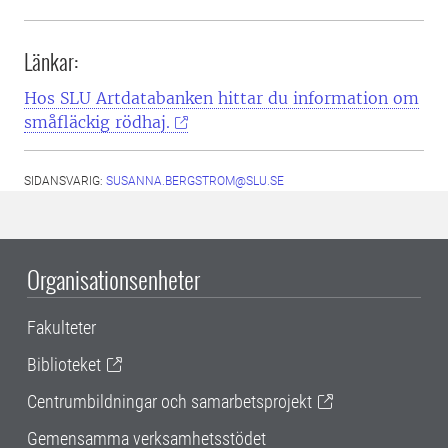
Länkar:
Hos SLU Artdatabanken hittar du information om
småfläckig rödhaj.
SIDANSVARIG:
SUSANNA.BERGSTROM@SLU.SE
Organisationsenheter
Fakulteter
Biblioteket
Centrumbildningar och samarbetsprojekt
Gemensamma verksamhetsstödet