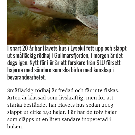
I snart 20 år har Havets hus i Lysekil fött upp och släppt
ut småfläckig rödhaj i Gullmarsfjorden, i morgon är det
dags igen. Nytt för i år är att forskare från SLU försett
hajarna med sändare som ska bidra med kunskap i
bevarandearbetet.
Småfläckig rödhaj är fredad och får inte fiskas.
Arten är klassad som livskraftig, men för att
stärka beståndet har Havets hus sedan 2003
släppt ut cirka 140 hajar. I år har de tolv hajar
som släpps ut en liten sändare inopererad i
buken.