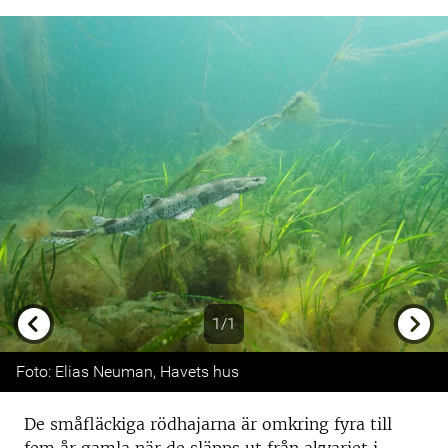
1/1
Previous
Next
Foto: Elias Neuman, Havets hus
De småfläckiga rödhajarna är omkring fyra till