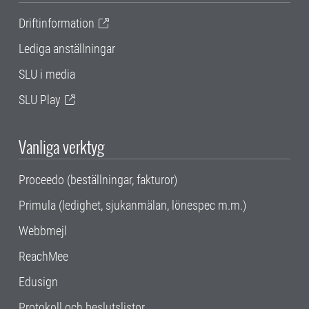
Driftinformation
Lediga anställningar
SLU i media
SLU Play
Vanliga verktyg
Proceedo (beställningar, fakturor)
Primula (ledighet, sjukanmälan, lönespec m.m.)
Webbmejl
ReachMee
Edusign
Protokoll och beslutslistor