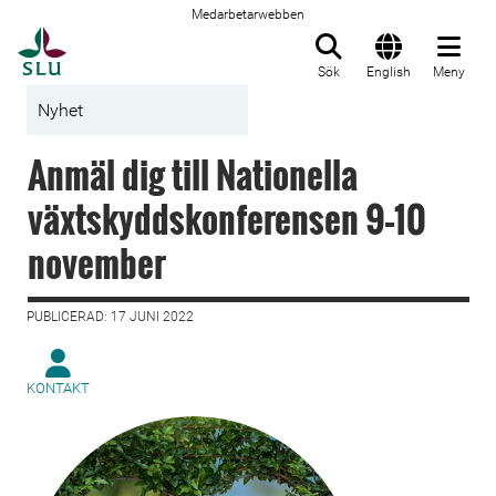
Medarbetarwebben
Till startsida
Sök
English
Meny
Nyhet
Anmäl dig till Nationella
växtskyddskonferensen 9–10
november
PUBLICERAD: 17 JUNI 2022
KONTAKT