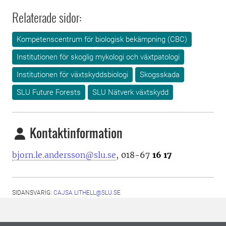
Relaterade sidor:
Kompetenscentrum för biologisk bekämpning (CBC)
Institutionen för skoglig mykologi och växtpatologi
Institutionen för växtskyddsbiologi
Skogsskada
SLU Future Forests
SLU Nätverk växtskydd
Kontaktinformation
bjorn.le.andersson@slu.se
, 018-67
16 17
SIDANSVARIG:
CAJSA.LITHELL@SLU.SE