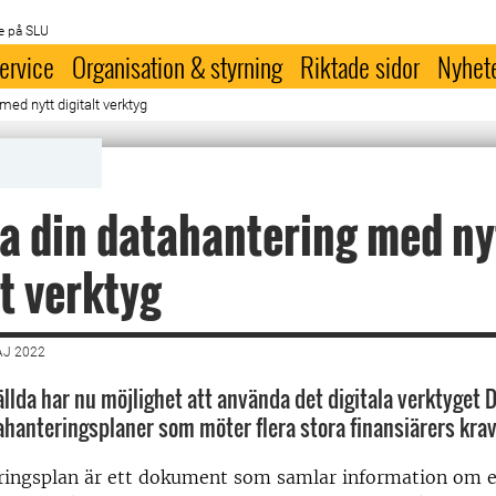
e på SLU
ervice
Organisation & styrning
Riktade sidor
Nyhet
med nytt digitalt verktyg
a din datahantering med ny
lt verktyg
AJ 2022
ällda har nu möjlighet att använda det digitala verktyget 
ahanteringsplaner som möter flera stora finansiärers krav
ringsplan är ett dokument som samlar information om e