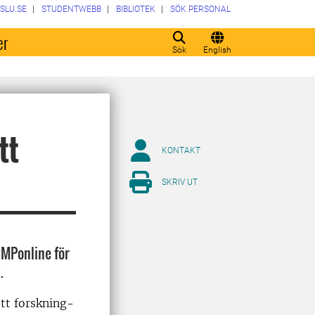
SLU.SE
STUDENTWEBB
BIBLIOTEK
SÖK PERSONAL
er
Sök
English
tt
KONTAKT
SKRIV UT
DMPonline för
.
tt forskning-