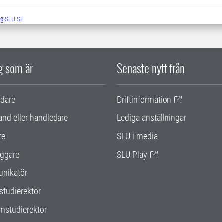
@SLU.SE
ig som är
Senaste nytt från
edare
Driftinformation
and eller handledare
Lediga anställningar
re
SLU i media
ggare
SLU Play
nikatör
studierektor
mstudierektor