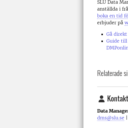
SLU Data Man
anställda i f
boka en tid f
erbjuder på
w
Gå direkt
Guide til
DMPonli
Relaterade si
Kontakt
Data Manage
dms@slu.se