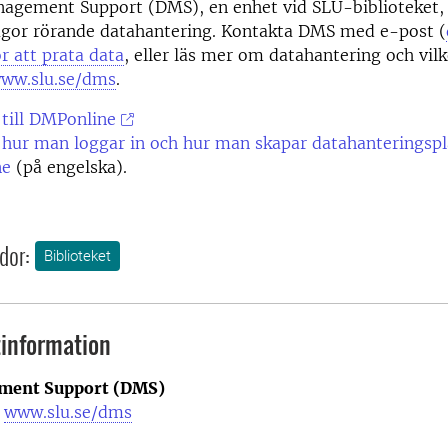
agement Support (DMS), en enhet vid SLU-biblioteket,
rågor rörande datahantering. Kontakta DMS med e-post (
ör att prata data
, eller läs mer om datahantering och vil
ww.slu.se/dms
.
 till DMPonline
l hur man loggar in och hur man skapar datahanteringspl
ne
(på engelska).
dor:
Biblioteket
information
ment Support (DMS)
|
www.slu.se/dms