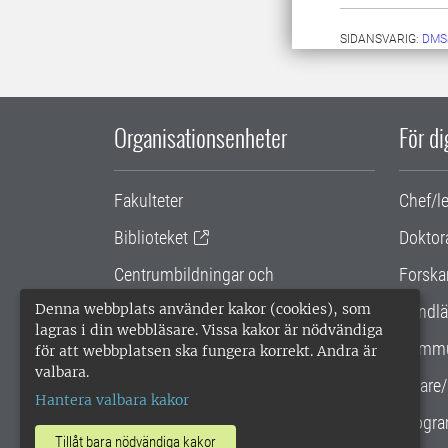
SIDANSVARIG:
DMS
Organisationsenheter
För d
Fakulteter
Chef/l
Biblioteket
Doktor
Centrumbildningar och
Forska
samarbetsprojekt
Denna webbplats använder kakor (cookies), som
Handlä
lagras i din webbläsare. Vissa kakor är nödvändiga
Gemensamma verksamhetsstödet
Kommu
för att webbplatsen ska fungera korrekt. Andra är
valbara.
SLU Holding
Lärare/
Hantera valbara kakor
Progra
Tillåt bara nödvändiga kakor