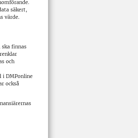
enomförande.
ata säkert,
s värde.
 ska finnas
örenklar
as och
l i DMPonline
ar också
inansiärernas