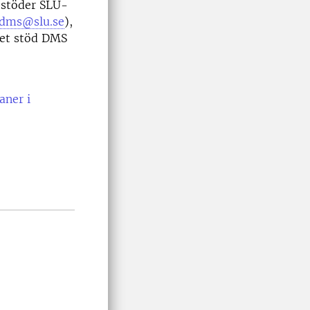
 stöder SLU-
dms@slu.se
),
ket stöd DMS
aner i