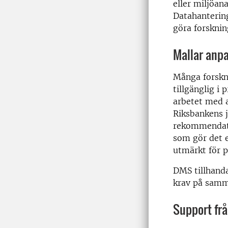
eller miljöan
Datahantering
göra forskni
Mallar anpa
Många forskni
tillgänglig i
arbetet med 
Riksbankens j
rekommendati
som gör det 
utmärkt för p
DMS tillhand
krav på samm
Support fr