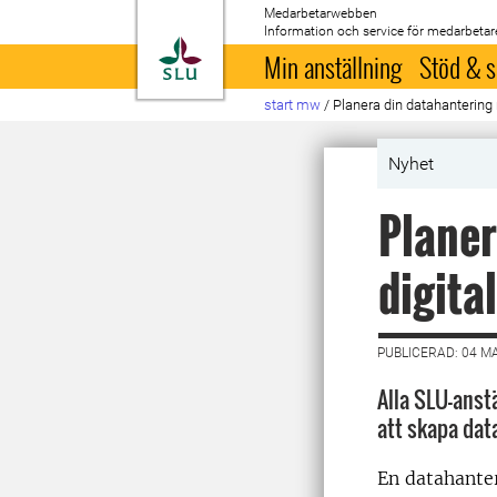
Medarbetarwebben
Information och service för medarbetar
Till startsida
Min anställning
Stöd & s
start mw
/
Planera din datahantering 
Nyhet
Planer
digita
PUBLICERAD: 04 M
Alla SLU-anst
att skapa dat
En datahante