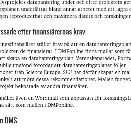
alysprojekts datahantering under och efter projektets g
splanen underlättar bland annat arbetet med att lagra d
ngen reproducerbar och maximera datats och forskningen
ssade efter finansiärernas krav
ngsfinansiärer ställer krav på att en datahanteringsplan
 projekten de finansierar. I DMPonline finns mallar som f
att skapa en datahanteringsplan. Vetenskapsrådet, Form
ubileumsfond förordar att datahanteringsplaner följer
oner från Science Europe. SLU har därför skapat en mal
enkelt att möta dessa rekommendationer. Mallen funger
rojekt bekostade av andra finansiärer.
ahåller även en Wordmall som anpassats för forskningsf
a sätt som mallen i DMPonline.
ån DMS