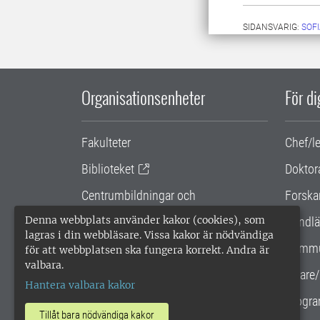
SIDANSVARIG:
SOF
Organisationsenheter
För d
Fakulteter
Chef/l
Biblioteket
Doktor
Centrumbildningar och
Forska
samarbetsprojekt
Denna webbplats använder kakor (cookies), som
Handlä
lagras i din webbläsare. Vissa kakor är nödvändiga
Gemensamma verksamhetsstödet
Kommu
för att webbplatsen ska fungera korrekt. Andra är
valbara.
SLU Holding
Lärare/
Hantera valbara kakor
Progra
Tillåt bara nödvändiga kakor