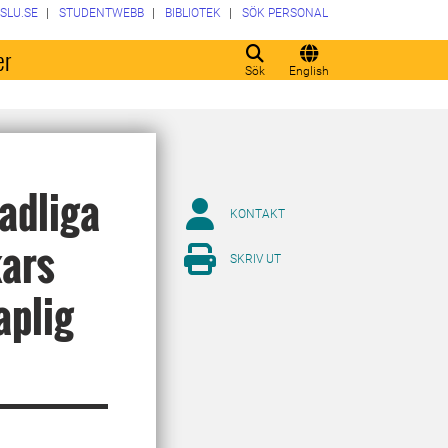
SLU.SE
STUDENTWEBB
BIBLIOTEK
SÖK PERSONAL
er
Sök
English
adliga
KONTAKT
kars
SKRIV UT
aplig