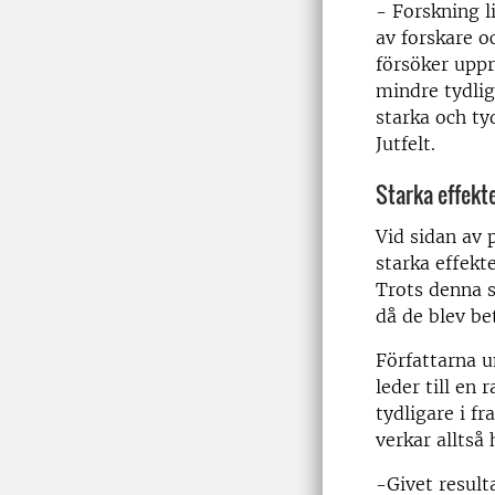
- Forskning li
av forskare oc
försöker uppre
mindre tydlig
starka och tyd
Jutfelt.
Starka effekt
Vid sidan av 
starka effekt
Trots denna s
då de blev be
Författarna u
leder till en
tydligare i f
verkar alltså 
-Givet result