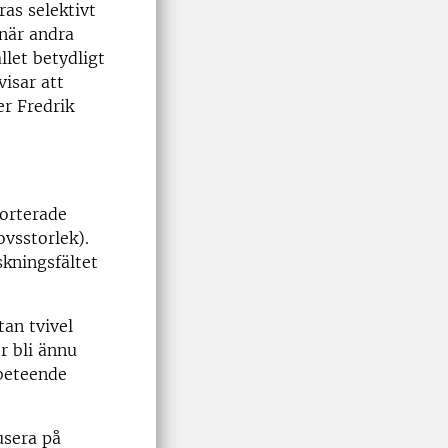
ras selektivt
 när andra
llet betydligt
visar att
er Fredrik
porterade
ovsstorlek).
skningsfältet
tan tvivel
r bli ännu
 beteende
usera på