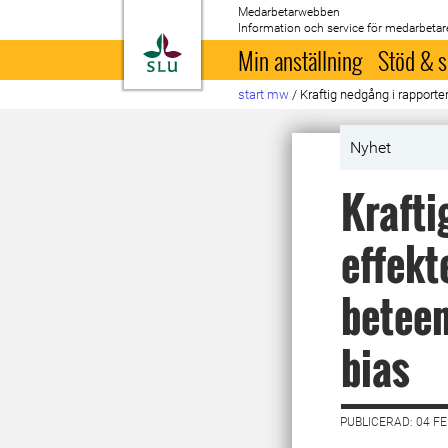
Medarbetarwebben
Information och service för medarbetar
Till startsida
Min anställning
Stöd & s
start mw
/
Kraftig nedgång i rapporte
Nyhet
Krafti
effekt
beteen
bias
PUBLICERAD: 04 F