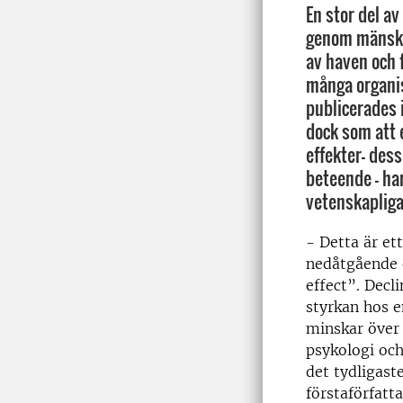
En stor del a
genom mänskli
av haven och 
många organis
publicerades 
dock som att 
effekter- des
beteende - ha
vetenskapliga
- Detta är et
nedåtgående e
effect”. Decl
styrkan hos e
minskar över 
psykologi och
det tydligast
förstaförfatta