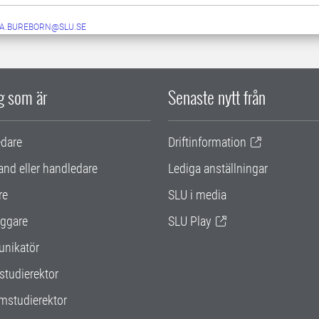
IA.BUREBORN@SLU.SE
ig som är
Senaste nytt från
edare
Driftinformation
and eller handledare
Lediga anställningar
re
SLU i media
ggare
SLU Play
nikatör
studierektor
mstudierektor