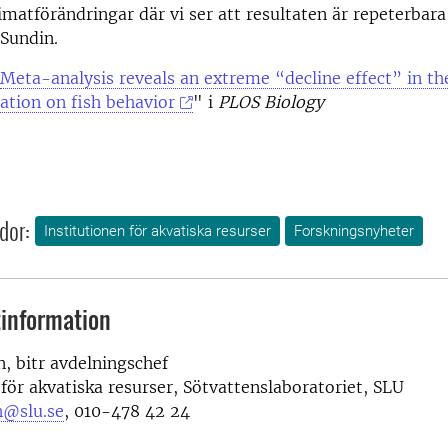
limatförändringar där vi ser att resultaten är repeterbara
 Sundin.
Meta-analysis reveals an extreme “decline effect” in th
cation on fish behavior
" i
PLOS Biology
dor:
Institutionen för akvatiska resurser
Forskningsnyheter
information
n, bitr avdelningschef
 för akvatiska resurser, Sötvattenslaboratoriet, SLU
n@slu.se
, 010-478 42 24