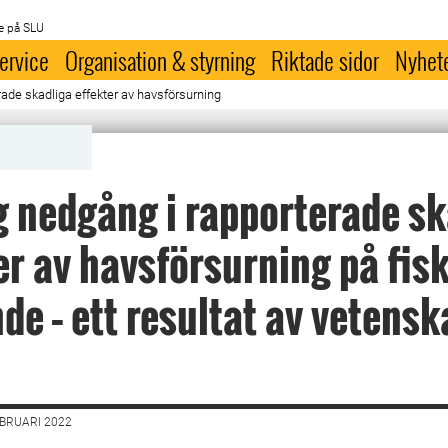
e på SLU
ervice
Organisation & styrning
Riktade sidor
Nyhet
rade skadliga effekter av havsförsurning
g nedgång i rapporterade sk
er av havsförsurning på fis
de – ett resultat av vetensk
EBRUARI 2022