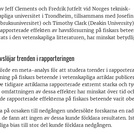
av Jeff Clements och Fredrik Jutfelt vid Norges teknisk-
pliga universitet i Trondheim, tillsammans med Josefin
tbruksuniversitet) och Timothy Clark (Deakin University),
rapporterade effekten av havsförsurning på fiskars bete
ats i den vetenskapliga litteraturen, har minskat betydli
vslöjar trenden i rapporteringen
örde en meta-analys för att studera trender i rapporter
ning på fiskars beteende i vetenskapliga artiklar publice
 tidigare artiklarna rapporterade extremt starka och ty
 omfattningen av dessa effekter har minskat över tid oc
de rapporterade effekterna på fiskars beteende varit obe
da på orsaken till nedgången undersökte forskarna en rad
 de fann att ingen av dessa kunde förklara resultaten. Ist
liga bias till stor del kunde förklara nedgången.