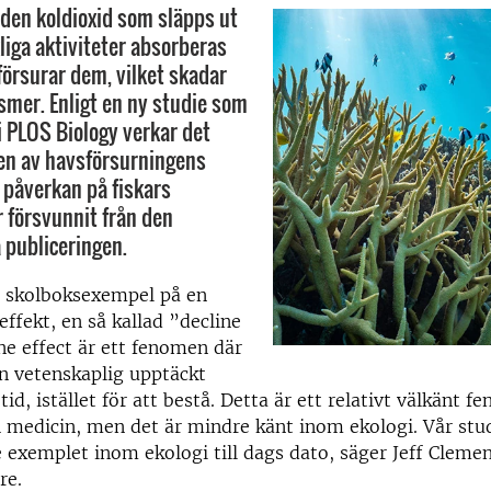
v den koldioxid som släpps ut
ga aktiviteter absorberas
försurar dem, vilket skadar
mer. Enligt en ny studie som
i PLOS Biology verkar det
en av havsförsurningens
s påverkan på fiskars
r försvunnit från den
 publiceringen.
t skolboksexempel på en
ffekt, en så kallad ”decline
ine effect är ett fenomen där
n vetenskaplig upptäckt
tid, istället för att bestå. Detta är ett relativt välkänt
 medicin, men det är mindre känt inom ekologi. Vår stu
e exemplet inom ekologi till dags dato, säger Jeff Clemen
re.