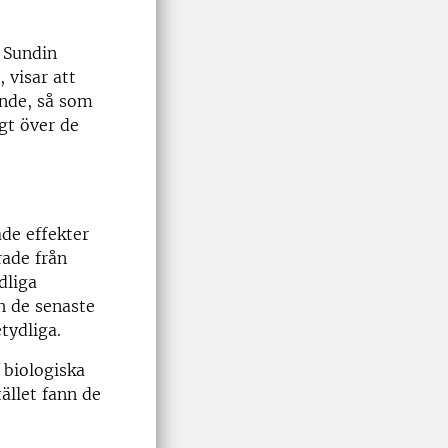
 Sundin
 visar att
ende, så som
gt över de
ade effekter
rade från
dliga
h de senaste
tydliga.
 biologiska
ället fann de