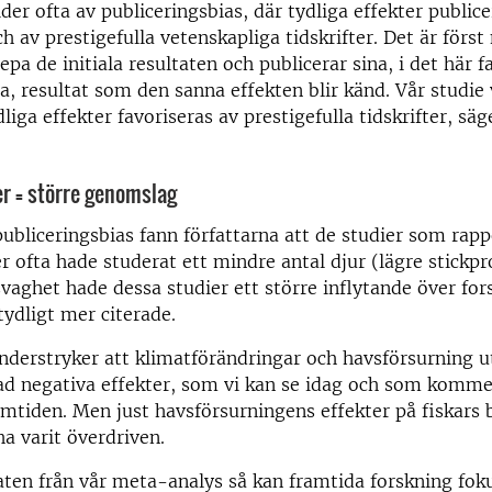
der ofta av publiceringsbias, där tydliga effekter publice
h av prestigefulla vetenskapliga tidskrifter. Det är först
pa de initiala resultaten och publicerar sina, i det här fa
a, resultat som den sanna effekten blir känd. Vår studie 
liga effekter favoriseras av prestigefulla tidskrifter, säg
er = större genomslag
publiceringsbias fann författarna att de studier som rap
er ofta hade studerat ett mindre antal djur (lägre stickpr
vaghet hade dessa studier ett större inflytande över for
tydligt mer citerade.
nderstryker att klimatförändringar och havsförsurning u
 rad negativa effekter, som vi kan se idag och som komme
ramtiden. Men just havsförsurningens effekter på fiskars
ha varit överdriven.
aten från vår meta-analys så kan framtida forskning fok