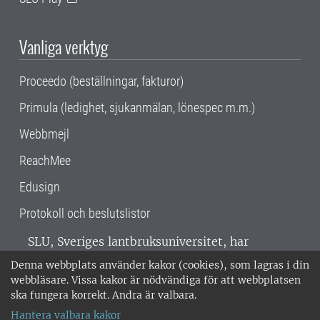
Vanliga verktyg
Proceedo (beställningar, fakturor)
Primula (ledighet, sjukanmälan, lönespec m.m.)
Webbmejl
ReachMee
Edusign
Protokoll och beslutslistor
SLU, Sveriges lantbruksuniversitet, har
verksamhet över hela Sverige. Huvudorter är
Denna webbplats använder kakor (cookies), som lagras i din
Alnarp, Uppsala och Umeå.
SLU är
webbläsare. Vissa kakor är nödvändiga för att webbplatsen
miljöcertifierat enligt ISO 14001. •
Telefon:
ska fungera korrekt. Andra är valbara.
018-67 10 00 • Org nr: 202100-2817 •
Om
Hantera valbara kakor