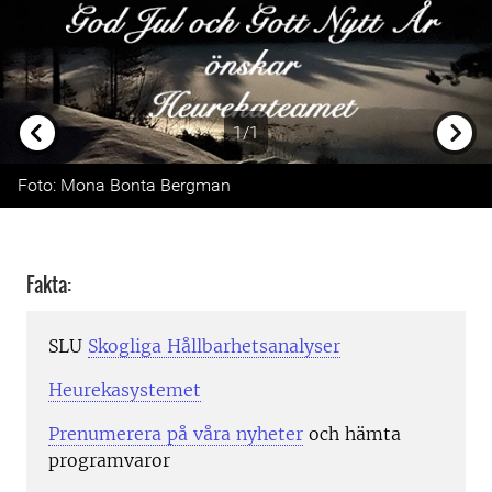
1/1
Previous
Next
Foto: Mona Bonta Bergman
Fakta:
SLU
Skogliga Hållbarhetsanalyser
Heurekasystemet
Prenumerera på våra nyheter
och hämta
programvaror