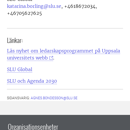
katarina.borling@slu.se
,
+4618672034,
+46705627625
Länkar:
Läs nyhet om ledarskapsprogrammet på Uppsala
universitets webb
.
SLU Global
SLU och Agenda 2030
SIDANSVARIG:
AGNES.BONDESSON@SLU.SE
Organisationsenheter