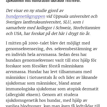
sjukdomen hos hundrasen labrador retriever.
Det visar en ny studie gjord av
hundgenetikgruppen
vid Uppsala universitet och
Sveriges lantbruksuniversitet, SLU, som i
samarbete med kollegor i Schweiz, Storbritannien
och USA, har forskat på det här i drygt tio år.
I mitten på 2000-talet blev det möjligt med
genomsekvensering, dvs. sekvensbestämning av
en individs hela arvsmassa. Sedan dess har
hundars genomsekvenser varit till stor hjälp för
forskare som försöker förstå människans
arvsmassa. Hundar har levt tillsammans med
människor i tiotusentals år och lider av liknande
sjukdomar som människor, bland annat
immunologiska sjukdomar som atopisk dermatit
(allergiskt eksem). Genom att studera
sjukdomsgenetik hos hundar, med hjälp av
vanliga blodprover, kan man även få ledtrådar till