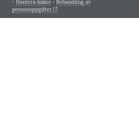
•
Hantera kakor
•
Behandling av
personuppgifter