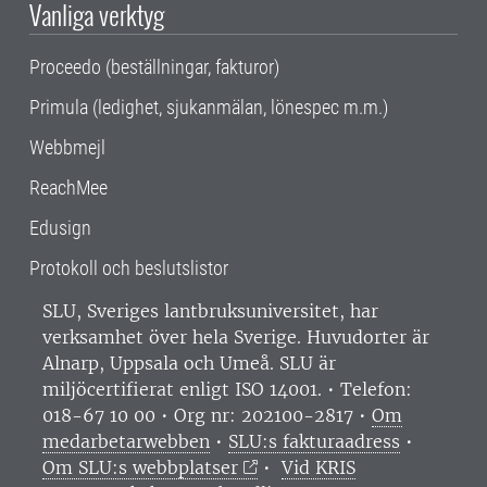
Vanliga verktyg
Proceedo (beställningar, fakturor)
Primula (ledighet, sjukanmälan, lönespec m.m.)
Webbmejl
ReachMee
Edusign
Protokoll och beslutslistor
SLU, Sveriges lantbruksuniversitet, har
verksamhet över hela Sverige. Huvudorter är
Alnarp, Uppsala och Umeå.
SLU är
miljöcertifierat enligt ISO 14001. •
Telefon:
018-67 10 00 • Org nr: 202100-2817 •
Om
medarbetarwebben
•
SLU:s fakturaadress
•
Om SLU:s webbplatser
•
Vid KRIS