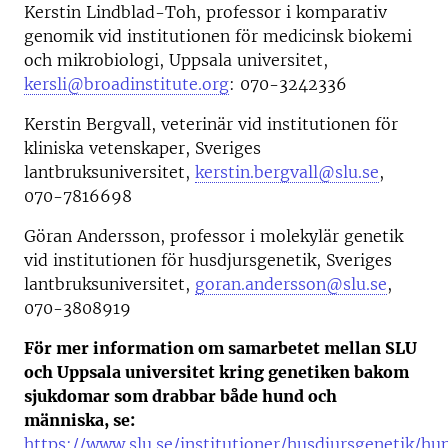
Kerstin Lindblad-Toh, professor i komparativ
genomik vid institutionen för medicinsk biokemi
och mikrobiologi, Uppsala universitet,
kersli@broadinstitute.org
: 070-3242336
Kerstin Bergvall, veterinär vid institutionen för
kliniska vetenskaper, Sveriges
lantbruksuniversitet,
kerstin.bergvall@slu.se
,
070-7816698
Göran Andersson, professor i molekylär genetik
vid institutionen för husdjursgenetik, Sveriges
lantbruksuniversitet,
goran.andersson@slu.se
,
070-3808919
För mer information om samarbetet mellan SLU
och Uppsala universitet kring genetiken bakom
sjukdomar som drabbar både hund och
människa, se:
https://www.slu.se/institutioner/husdjursgenetik/h