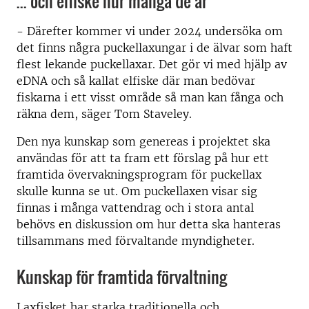
... och elfiske hur många de är
- Därefter kommer vi under 2024 undersöka om
det finns några puckellaxungar i de älvar som haft
flest lekande puckellaxar. Det gör vi med hjälp av
eDNA och så kallat elfiske där man bedövar
fiskarna i ett visst område så man kan fånga och
räkna dem, säger Tom Staveley.
Den nya kunskap som genereas i projektet ska
användas för att ta fram ett förslag på hur ett
framtida övervakningsprogram för puckellax
skulle kunna se ut. Om puckellaxen visar sig
finnas i många vattendrag och i stora antal
behövs en diskussion om hur detta ska hanteras
tillsammans med förvaltande myndigheter.
Kunskap för framtida förvaltning
Laxfisket har starka traditionella och