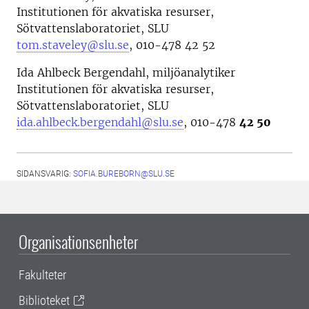
Institutionen för akvatiska resurser,
Sötvattenslaboratoriet, SLU
tom.staveley@slu.se
, 010-478 42 52
Ida Ahlbeck Bergendahl, miljöanalytiker
Institutionen för akvatiska resurser,
Sötvattenslaboratoriet, SLU
ida.ahlbeck.bergendahl@slu.se
, 010-478
42 50
SIDANSVARIG:
SOFIA.BUREBORN@SLU.SE
Organisationsenheter
Fakulteter
Biblioteket