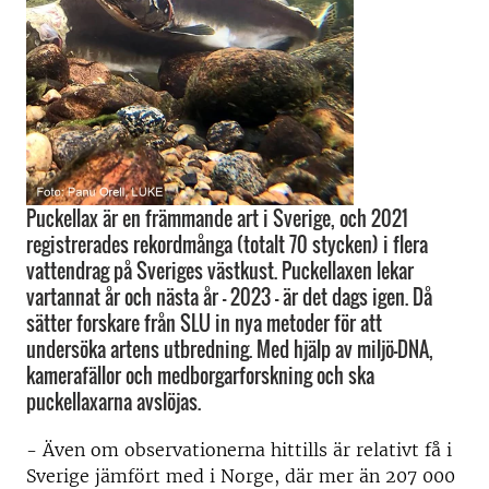
Puckellax är en främmande art i Sverige, och 2021
registrerades rekordmånga (totalt 70 stycken) i flera
vattendrag på Sveriges västkust. Puckellaxen lekar
vartannat år och nästa år – 2023 – är det dags igen. Då
sätter forskare från SLU in nya metoder för att
undersöka artens utbredning. Med hjälp av miljö-DNA,
kamerafällor och medborgarforskning och ska
puckellaxarna avslöjas.
- Även om observationerna hittills är relativt få i
Sverige jämfört med i Norge, där mer än 207 000