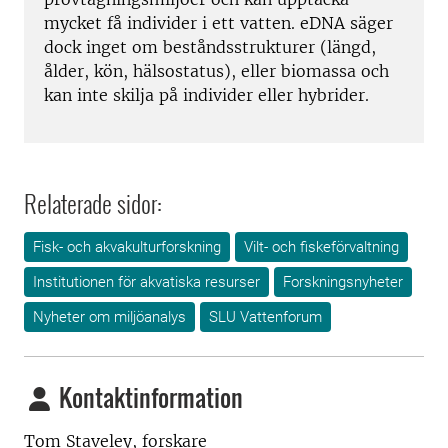
mycket få individer i ett vatten. eDNA säger
dock inget om beståndsstrukturer (längd,
ålder, kön, hälsostatus), eller biomassa och
kan inte skilja på individer eller hybrider.
Relaterade sidor:
Fisk- och akvakulturforskning
Vilt- och fiskeförvaltning
Institutionen för akvatiska resurser
Forskningsnyheter
Nyheter om miljöanalys
SLU Vattenforum
Kontaktinformation
Tom Staveley, forskare