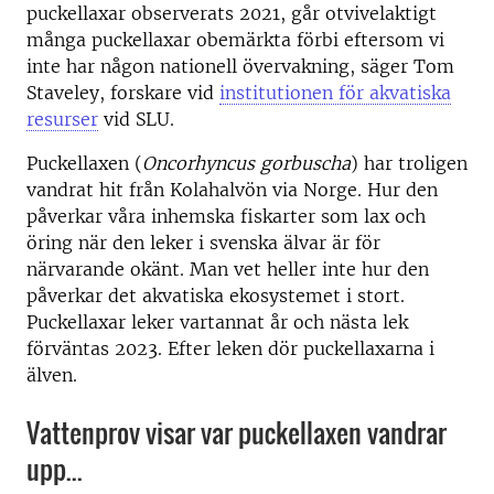
puckellaxar observerats 2021, går otvivelaktigt
många puckellaxar obemärkta förbi eftersom vi
inte har någon nationell övervakning, säger Tom
Staveley, forskare vid
institutionen för akvatiska
resurser
vid SLU.
Puckellaxen (
Oncorhyncus gorbuscha
) har troligen
vandrat hit från Kolahalvön via Norge. Hur den
påverkar våra inhemska fiskarter som lax och
öring när den leker i svenska älvar är för
närvarande okänt. Man vet heller inte hur den
påverkar det akvatiska ekosystemet i stort.
Puckellaxar leker vartannat år och nästa lek
förväntas 2023. Efter leken dör puckellaxarna i
älven.
Vattenprov visar var puckellaxen vandrar
upp...