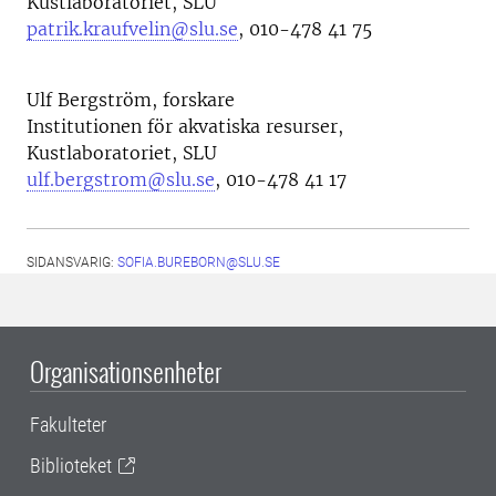
Kustlaboratoriet, SLU
patrik.kraufvelin@slu.se
, 010-478 41 75
Ulf Bergström, forskare
Institutionen för akvatiska resurser,
Kustlaboratoriet, SLU
ulf.bergstrom@slu.se
, 010-478 41 17
SIDANSVARIG:
SOFIA.BUREBORN@SLU.SE
Organisationsenheter
Fakulteter
Biblioteket