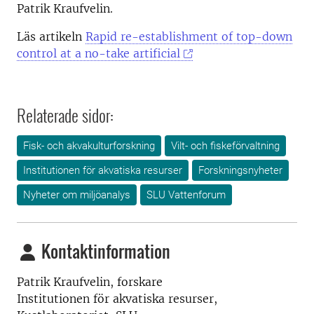
Patrik Kraufvelin.
Läs artikeln
Rapid re-establishment of top-down
control at a no-take artificial
Relaterade sidor:
Fisk- och akvakulturforskning
Vilt- och fiskeförvaltning
Institutionen för akvatiska resurser
Forskningsnyheter
Nyheter om miljöanalys
SLU Vattenforum
Kontaktinformation
Patrik Kraufvelin, f
orskare
Institutionen för akvatiska resurser,