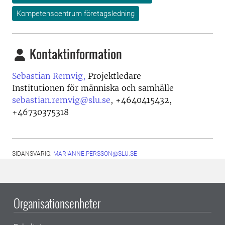
Kompetenscentrum företagsledning
Kontaktinformation
Sebastian Remvig,
Projektledare
Institutionen för människa och samhälle
sebastian.remvig@slu.se
,
+4640415432,
+46730375318
SIDANSVARIG:
MARIANNE.PERSSON@SLU.SE
Organisationsenheter