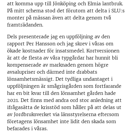
att komma upp till Jönköping och Elmia lantbruk.
På mitt schema stod det förutom att delta i SLU:s
monter på mässan även att delta genom två
framträdanden.
Dels presenterade jag en uppföljning av den
rapport Per Hansson och jag skrev i våras om
ökade kostnader för insatsmedel. Kortversionen
är att de flesta av våra typgårdar har hunnit bli
kompenserade av marknaden genom högre
avsalupriser och därmed inte drabbats
lönsamhetsmässigt. Det tydliga undantaget i
uppföljningen är smågrisgården som fortfarande
har en bit kvar till den lönsamhet gården hade
2021. Det finns med andra ord stor anledning att
ifrågasätta de krisstöd som håller på att delas ut
av Jordbruksverket via länsstyrelserna eftersom
företagens lönsamhet inte lidit den skada som
befarades i våras.