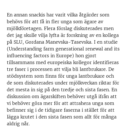
En annan snackis har varit vilka åtgärder som
behövs för att få in fler unga som ägare av
mjölkföretagen. Flera förslag diskuterades men
det jag skulle vilja lyfta är forskning av en kollega
på SLU, Gordana Manevska-Tasevska. I en studie
(Understanding farm generational renewal and its
influencing factors in Europe) hon gjort
tillsammans med europeiska kollegor identifieras
tre faser i processen att vilja bli lantbrukare. De
stödsystem som finns för unga lantbrukare och
de som diskuterades under mjölkveckan riktar för
det mesta in sig på den tredje och sista fasen. En
diskussion om ägarskiften behöver utgå ifrån att
vi behöver göra mer för att attrahera unga som
befinner sig i de tidigare faserna i stället för att
lägga krutet i den sista fasen som allt för många
aldrig når.