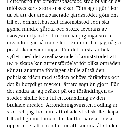
I efterhand har omkretsbaserade stöd blivit en av
mjölkveckans stora snackisar. Förslaget går i kort
ut på att det arealbaserade gårdsstödet görs om
till ett omkretsbaserat inkomststöd som ska
gynna mindre gårdar och större leverans av
ekosystemtjänster. I teorin har jag inga större
invändningar på modellen. Däremot har jag några
praktiska invändningar. För det första är hela
syftet med det arealbaserade inkomststödet att
INTE skapa konkurrensfördelar för olika områden.
För att anamma förslaget skulle alltså den
politiska idéen med stöden behöva förändras och
det är betydligt mycket lättare sagt än gjort. För
det andra är jag osäker på om förändringen av
stöden skulle leda till en förändring av den
brukade arealen. Arronderingsvinsten i odling är
stor och jag tror inte att ökade stöd skulle skapa
tillräckliga incitament för lantbrukare att dela
upp större fält i mindre för att komma åt stöden.